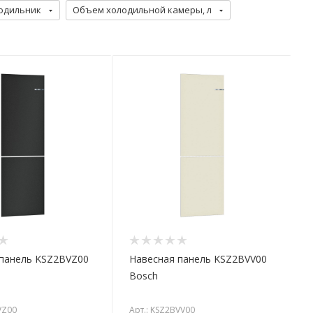
одильник
Объем холодильной камеры, л
 панель KSZ2BVZ00
Навесная панель KSZ2BVV00
Bosch
VZ00
Арт.: KSZ2BVV00