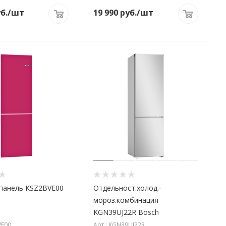
б.
/шт
19 990
руб.
/шт
панель KSZ2BVE00
Отдельност.холод.-
мороз.комбинация
KGN39UJ22R Bosch
VE00
Арт.: KGN39UJ22R