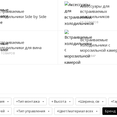
Аксессуары для
страиваемые
встраиваемых
олодильники Side by Side
холодильников
58 ТОВАРОВ
Встраиваемые
страиваемые
холодильники с
олодильники для вина
морозильной каме
0 ТОВАРОВ
101 ТОВАР
ния
+Тип монтажа
+ Высота
+Ширина, см
+Га
тей
+Тип управления
+Цвет/материал всех
Бренд
: