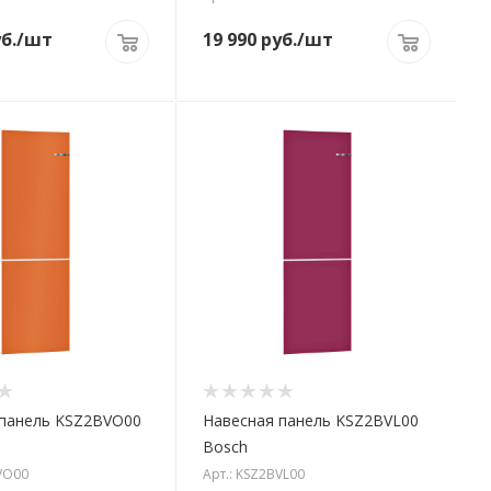
б.
/шт
19 990
руб.
/шт
 панель KSZ2BVO00
Навесная панель KSZ2BVL00
Bosch
VO00
Арт.: KSZ2BVL00