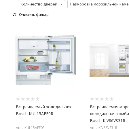
Количество дверей
Разморозка морозильной кам
Очистить фильтр
Встраиваемый холодильник
Встраиваемая моро
Bosch KUL15AFF0R
холодильная комби
Bosch KIV86VS31R
Арт.: KUL15AFF0R
Арт.: KIV86VS31R