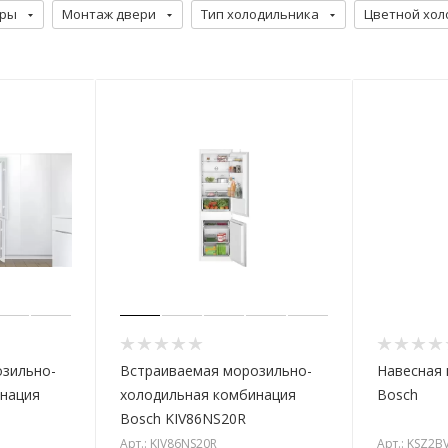
еры
Монтаж двери
Тип холодильника
Цветной хол
зильно-
Встраиваемая морозильно-
Навесная
нация
холодильная комбинация
Bosch
Bosch KIV86NS20R
Арт.: KIV86NS20R
Арт.: KSZ2B