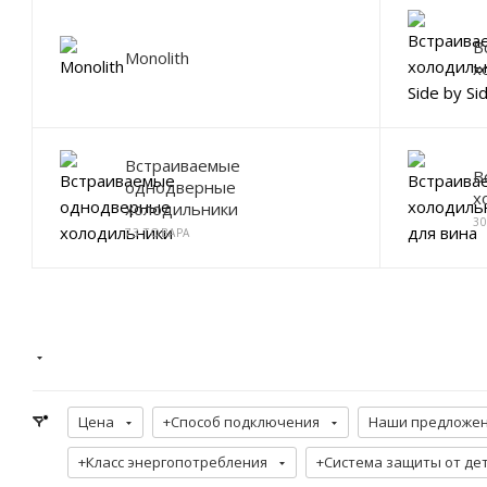
В
Monolith
х
Встраиваемые
В
однодверные
х
холодильники
3
73 ТОВАРА
Цена
+Способ подключения
Наши предложе
+Класс энергопотребления
+Система защиты от де