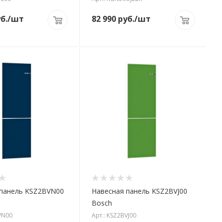
б.
/шт
82 990
руб.
/шт
 панель KSZ2BVN00
Навесная панель KSZ2BVJ00
Bosch
VN00
Арт.: KSZ2BVJ00