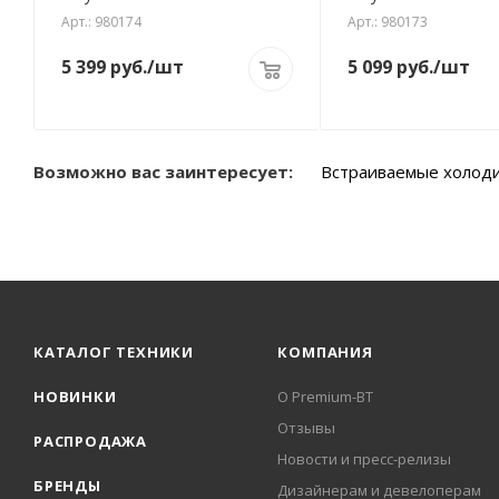
Арт.: 980174
Арт.: 980173
5 399
руб.
/шт
5 099
руб.
/шт
Возможно вас заинтересует:
Встраиваемые холод
КАТАЛОГ ТЕХНИКИ
КОМПАНИЯ
НОВИНКИ
О Premium-BT
Отзывы
РАСПРОДАЖА
Новости и пресс-релизы
БРЕНДЫ
Дизайнерам и девелоперам