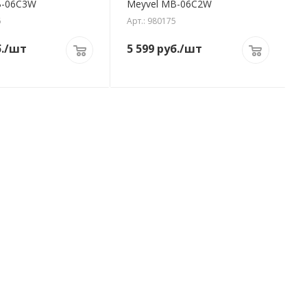
B-06C3W
Meyvel MB-06C2W
6
Арт.: 980175
.
/шт
5 599
руб.
/шт