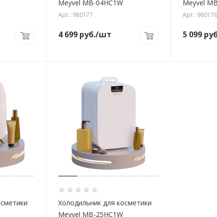
Meyvel MB-04HC1W
Meyvel M
Арт.: 980177
Арт.: 98017
4 699
руб.
/шт
5 099
руб
осметики
Холодильник для косметики
Meyvel MB-25HC1W