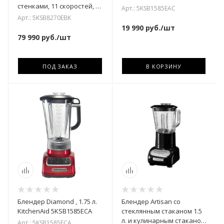
стенками, 11 скоростей, 3
Арт.: 5KSB1585EAC
авт. программы KitchenAid
Арт.: 5KSB8270EBK
5KSB8
19 990
руб.
/шт
79 990
руб.
/шт
ПОД ЗАКАЗ
В КОРЗИНУ
Блендер Diamond , 1.75 л.
Блендер Artisan со
KitchenAid 5KSB1585ECA
стеклянным стаканом 1.5
л. и кулинарным стаканом
Арт.: 5KSB1585ECA