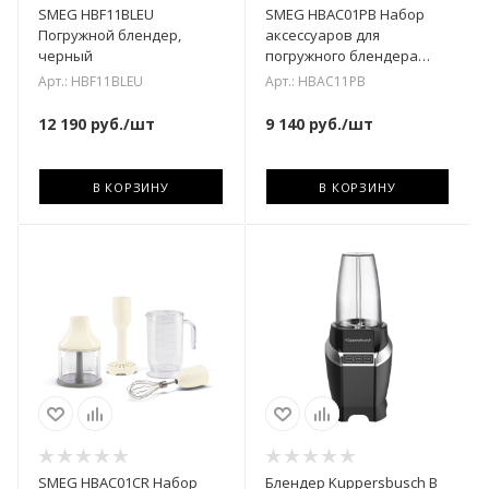
SMEG HBF11BLEU
SMEG HBAC01PB Набор
Погружной блендер,
аксессуаров для
черный
погружного блендера
HBF01PBEU, пастельный
Арт.: HBF11BLEU
Арт.: HBAC11PB
голубой
12 190
руб.
/шт
9 140
руб.
/шт
В КОРЗИНУ
В КОРЗИНУ
SMEG HBAC01CR Набор
Блендер Kuppersbusch B