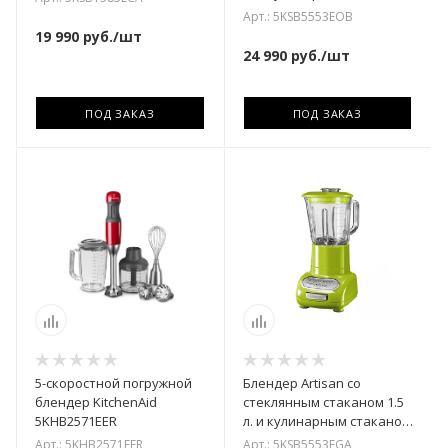
0.75 л. KitchenAid
Арт.: 5KSB5553EOB
5KSB5553EOB
19 990
руб.
/шт
24 990
руб.
/шт
ПОД ЗАКАЗ
ПОД ЗАКАЗ
5-скоростной погружной
Блендер Artisan со
блендер KitchenAid
стеклянным стаканом 1.5
5KHB2571EER
л. и кулинарным стаканом
0.75 л. KitchenAid
Арт.: 5KHB2571EER
Арт.: 5KSB5553EGA