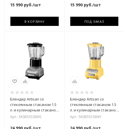
15 990
руб.
/шт
15 990
руб.
/шт
В КОРЗИНУ
ПОД ЗАКАЗ
Блендер Artisan со
Блендер Artisan со
стеклянным стаканом 1.5
стеклянным стаканом 1.5
л. и кулинарным стаканом
л. и кулинарным стаканом
0.75 л. KitchenAid
0.75 л. KitchenAid
Арт.: 5KSB5553EMS
Арт.: 5KSB5553EMY
5KSB5553EMS
5KSB5553EMY
24 990
руб.
/шт
24 990
руб.
/шт