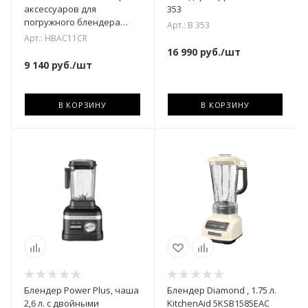
аксессуаров для
353
погружного блендера
Арт.: B 353
HBF01CREU, кремовый
Арт.: HBAC11CR
16 990
руб.
/шт
9 140
руб.
/шт
В КОРЗИНУ
В КОРЗИНУ
Блендер Power Plus, чаша
Блендер Diamond , 1.75 л.
2,6 л. с двойными
KitchenAid 5KSB1585EAC