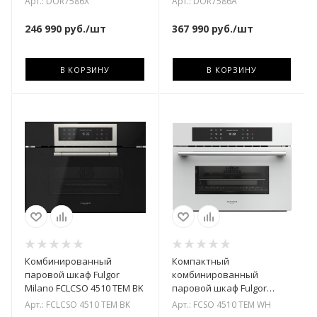
Арт.: DOR7586X
Арт.: DOR7586A
246 990
руб.
/шт
367 990
руб.
/шт
В КОРЗИНУ
В КОРЗИНУ
Комбинированный
Компактный
паровой шкаф Fulgor
комбинированный
Milano FCLCSO 4510 TEM BK
паровой шкаф Fulgor
Milano FCSO 4510 TEM WH
Арт.: FCLCSO 4510 TEM BK
Арт.: FCSO 4510 TEM WH