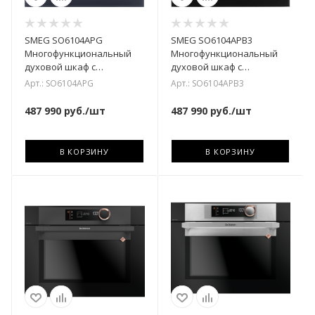
SMEG SO6104APG
SMEG SO6104APB3
Многофункциональный
Многофункциональный
духовой шкаф с
духовой шкаф с
технологией Multitech, 60
технологией Multitech, 60
Арт.: SO6104APG
Арт.: SO6104APB3
см, 25 функций, стекло N
см, 25 функций, стекло
487 990
руб.
/шт
487 990
руб.
/шт
В КОРЗИНУ
В КОРЗИНУ