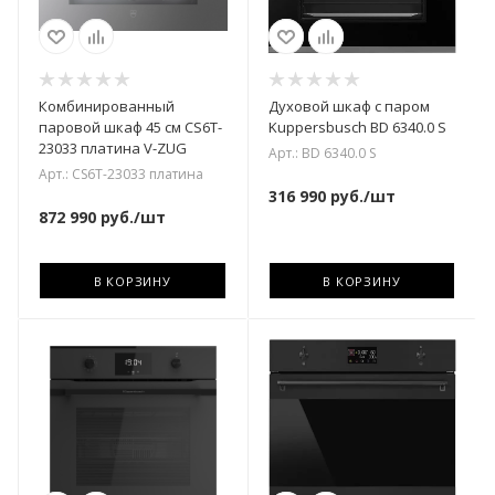
Комбинированный
Духовой шкаф с паром
паровой шкаф 45 см CS6T-
Kuppersbusch BD 6340.0 S
23033 платина V-ZUG
Арт.: BD 6340.0 S
Арт.: CS6T-23033 платина
316 990
руб.
/шт
872 990
руб.
/шт
В КОРЗИНУ
В КОРЗИНУ