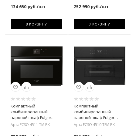
134 650
руб.
/шт
252 990
руб.
/шт
В КОРЗИНУ
В КОРЗИНУ
Компактный
Компактный
комбинированный
комбинированный
паровой шкаф Fulgor
паровой шкаф Fulgor
Milano FCSO 4511 TM BK
Milano FCSO 4510 TEM BK
Арт.: FCSO 4511 TM BK
Арт.: FCSO 4510 TEM BK