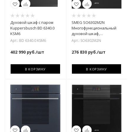
Духовой шкаф с паром
SMEG SO6302M2N
Kuppersbusch BD 6340.0
Многофункциональный
KSM6
духовой шкаф,
комбинированный с
Арт.: BD 6340.0 KSM6
Арт.: SO6302M2N
микроволновой печью, 60
см, 11 фу
402 990
руб.
/шт
276 830
руб.
/шт
В КОРЗИНУ
В КОРЗИНУ