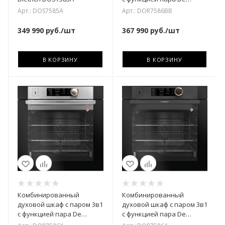
Dietrich DOR7586BB
Арт.: DOS7585A
Арт.: DOR7586BB
349 990
руб.
/шт
367 990
руб.
/шт
В КОРЗИНУ
В КОРЗИНУ
Комбинированный
Комбинированный
духовой шкаф с паром 3в1
духовой шкаф с паром 3в1
с функцией пара De
с функцией пара De
Dietrich DOR7586X
Dietrich DOR7586A