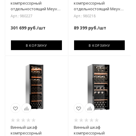
компрессорный
компрессорный
отдельностоящий Meyvel
отдельностоящий Meyvel
MV77PRO-KBT2
MV126-KBF2
Арт.: 980227
Арт.: 980218
(Натуральный бук)
301 699
руб.
/шт
89 399
руб.
/шт
В КОРЗИНУ
В КОРЗИНУ
Винный шкаф
Винный шкаф
компрессорный
компрессорный