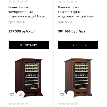
Винный шкаф
Винный шкаф
компрессорный
компрессорный
отдельностоящий Meyvel
отдельностоящий Meyvel
MV99PRO-KBT2
MV77PRO-KBT2 (Тёмный
Арт.: 980231
Арт.: 980230
(Натуральный бук)
шоколад)
357 599
руб.
/шт
301 699
руб.
/шт
В КОРЗИНУ
В КОРЗИНУ