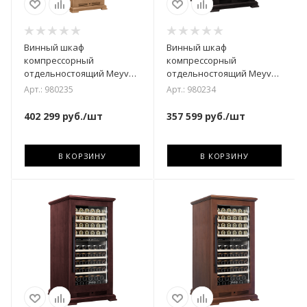
Винный шкаф
Винный шкаф
компрессорный
компрессорный
отдельностоящий Meyvel
отдельностоящий Meyvel
MV163PRO-KBT2
MV99PRO-KBT2 (Тёмный
Арт.: 980235
Арт.: 980234
(Натуральный бук)
шоколад)
402 299
руб.
/шт
357 599
руб.
/шт
В КОРЗИНУ
В КОРЗИНУ