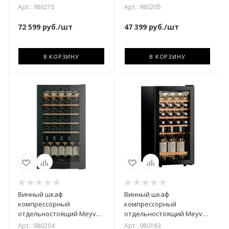
MV105-KBF1
MV52-KBF1
Арт.: 980215
Арт.: 980205
72 599
руб.
/шт
47 399
руб.
/шт
В КОРЗИНУ
В КОРЗИНУ
Винный шкаф
Винный шкаф
компрессорный
компрессорный
отдельностоящий Meyvel
отдельностоящий Meyvel
MV30-KBF1
MV28-KBF1
Арт.: 980204
Арт.: 980183