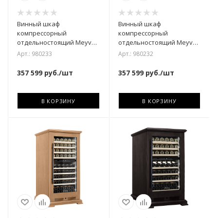
Винный шкаф
Винный шкаф
компрессорный
компрессорный
отдельностоящий Meyvel
отдельностоящий Meyvel
MV99PRO-KBT2 (Спелая
MV99PRO-KBT2
Арт.: 980233
Арт.: 980232
вишня)
(Итальянский орех)
357 599
руб.
/шт
357 599
руб.
/шт
В КОРЗИНУ
В КОРЗИНУ