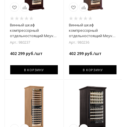
Винный шкаф
Винный шкаф
компрессорный
компрессорный
отдельностоящий Meyvel
отдельностоящий Meyvel
MV163PRO-KBT2 (Спелая
MV163PRO-KBT2
Арт.: 980237
Арт.: 980236
вишня)
(Итальянский орех)
402 299
руб.
/шт
402 299
руб.
/шт
В КОРЗИНУ
В КОРЗИНУ