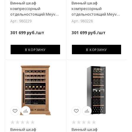
Винный шкаф
Винный шкаф
компрессорный
компрессорный
отдельностоящий Meyvel
отдельностоящий Meyvel
MV77PRO-KBT2 (Спелая
MV77PRO-KBT2
Арт.: 980229
Арт.: 980228
вишня)
(Итальянский орех)
301 699
руб.
/шт
301 699
руб.
/шт
В КОРЗИНУ
В КОРЗИНУ
Винный шкаф
Винный шкаф