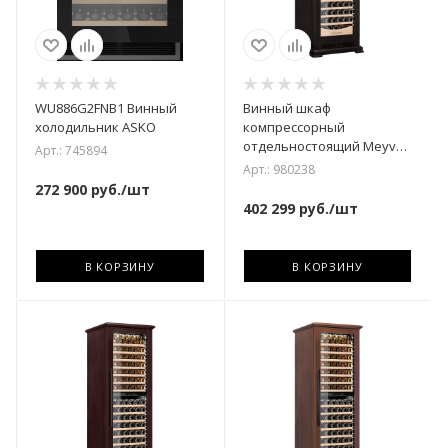
WU886G2FNB1 Винный
Винный шкаф
холодильник ASKO
компрессорный
отдельностоящий Meyvel
Арт.: 745894
MV163PRO-KBT2 (Тёмный
Арт.: 980238
шоколад)
272 900
руб.
/шт
402 299
руб.
/шт
В КОРЗИНУ
В КОРЗИНУ