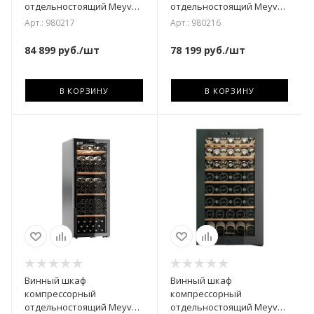
отдельностоящий Meyvel
отдельностоящий Meyvel
MV133-KBF1
MV98-KBF2
Арт.: 980217
Арт.: 980216
84 899
руб.
/шт
78 199
руб.
/шт
В КОРЗИНУ
В КОРЗИНУ
Винный шкаф
Винный шкаф
компрессорный
компрессорный
отдельностоящий Meyvel
отдельностоящий Meyvel