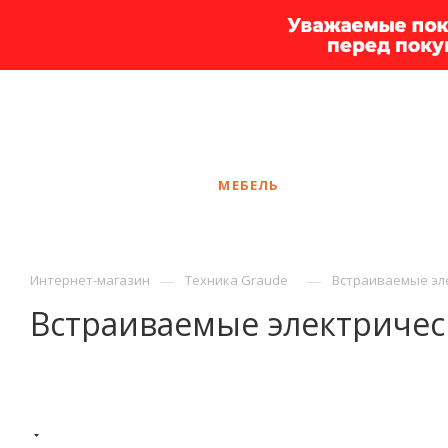
+7 925 375-83-44
Калининград
ЗАКАЗАТЬ ЗВОНОК
КАТАЛОГ
МЕБЕЛЬ
УСЛУГИ
АКЦ
—
—
Интернет-магазин
Техника Graude
Встраиваемые эл
Встраиваемые электричес