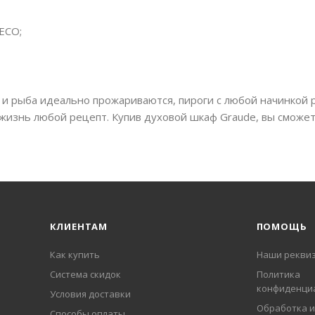
 ECO;
ки и рыба идеально прожариваются, пироги с любой начинко
жизнь любой рецепт. Купив духовой шкаф Graude, вы сможет
КЛИЕНТАМ
ПОМОЩЬ
Как купить
Наши рекви
Система скидок
Политика
конфиденци
Условия доставки
Обработка и
Способы оплаты