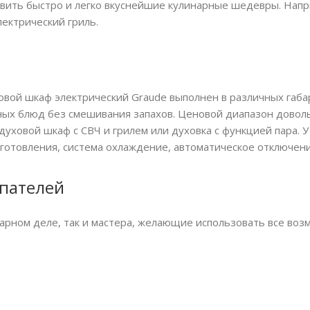
вить быстро и легко вкуснейшие кулинарные шедевры. Напри
лектрический гриль.
вой шкаф электрический Graude выполнен в различных габа
зных блюд без смешивания запахов. Ценовой диапазон довол
духовой шкаф с СВЧ и грилем или духовка с функцией пара. 
готовления, система охлаждение, автоматическое отключение 
упателей
арном деле, так и мастера, желающие использовать все воз