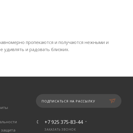
й равномерно пропекаются и получаются нежными и
е удивлять и радовать близких.
ПОДПИСАТЬСЯ НА РАССЫЛКУ
зиты
+7 925 375-83-44
альности
 защита
ЗАКАЗАТЬ ЗВОНОК