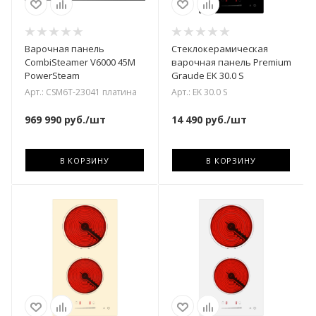
Варочная панель
Стеклокерамическая
CombiSteamer V6000 45M
варочная панель Premium
PowerSteam
Graude EK 30.0 S
Арт.: CSM6T-23041 платина
Арт.: EK 30.0 S
969 990
руб.
/шт
14 490
руб.
/шт
В КОРЗИНУ
В КОРЗИНУ