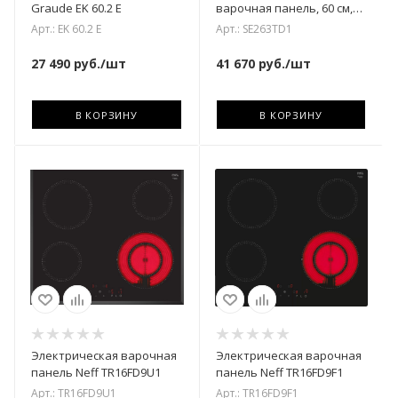
Graude EK 60.2 E
варочная панель, 60 см,
прямой край
Арт.: EK 60.2 E
Арт.: SE263TD1
27 490
руб.
/шт
41 670
руб.
/шт
В КОРЗИНУ
В КОРЗИНУ
Электрическая варочная
Электрическая варочная
панель Neff TR16FD9U1
панель Neff TR16FD9F1
Арт.: TR16FD9U1
Арт.: TR16FD9F1