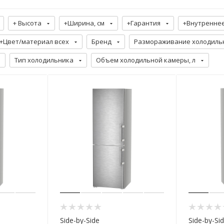
+ Высота
+Ширина, см
+Гарантия
+Внутренне
+Цвет/материал всех
Бренд
Размораживание холодиль
Тип холодильника
Объем холодильной камеры, л
Side-by-Side
Side-by-Si