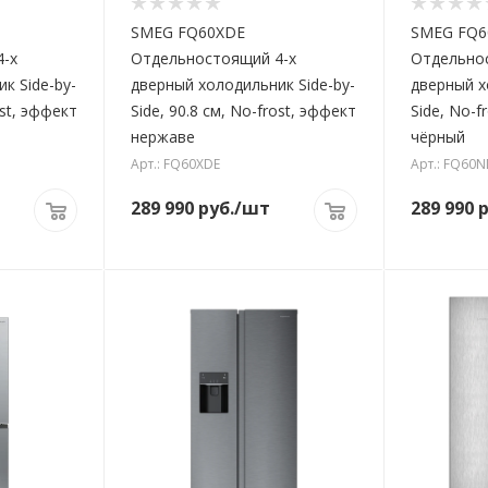
SMEG FQ60XDE
SMEG FQ
-х
Отдельностоящий 4-х
Отдельно
к Side-by-
дверный холодильник Side-by-
дверный х
ost, эффект
Side, 90.8 см, No-frost, эффект
Side, No-fr
нержаве
чёрный
Арт.: FQ60XDE
Арт.: FQ60N
289 990
руб.
/шт
289 990
р