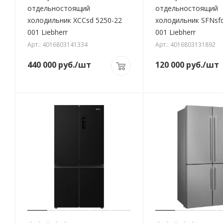
отдельностоящий
отдельностоящий
холодильник XCCsd 5250-22
холодильник SFNsfd
001 Liebherr
001 Liebherr
Арт.: 4016803141334
Арт.: 4016803131892
440 000
руб.
/шт
120 000
руб.
/шт