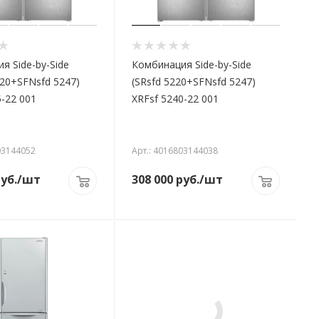
я Side-by-Side
Комбинация Side-by-Side
220+SFNsfd 5247)
(SRsfd 5220+SFNsfd 5247)
5-22 001
XRFsf 5240-22 001
03144052
Арт.: 4016803144038
уб.
/шт
308 000
руб.
/шт