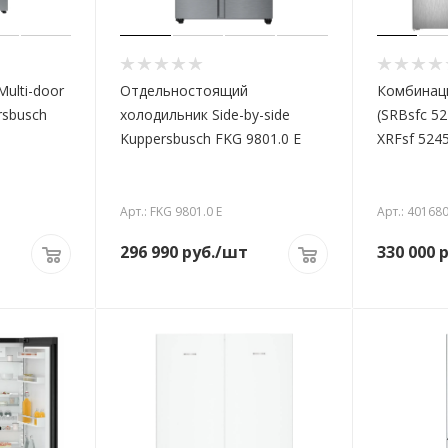
ulti-door
Отдельностоящий
Комбинаци
rsbusch
холодильник Side-by-side
(SRBsfc 5
Kuppersbusch FKG 9801.0 E
XRFsf 524
Арт.: FKG 9801.0 E
Арт.: 40168
296 990
руб.
/шт
330 000
р