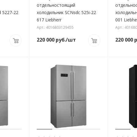
отдельностоящий
отдельно
 5227-22
холодильник SCNsdc 525i-22
холодильн
617 Liebherr
001 Liebhe
Арт.: 4016803129455
Арт.: 40168
220 000
руб.
/шт
220 000
р