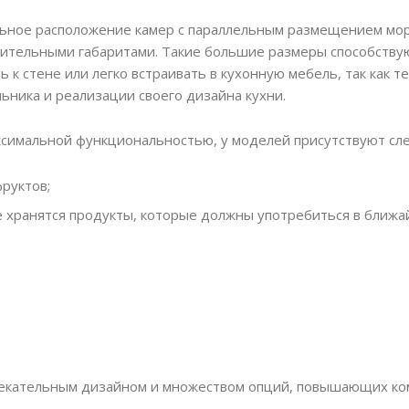
льное расположение камер с параллельным размещением мор
ушительными габаритами. Такие большие размеры способств
 к стене или легко встраивать в кухонную мебель, так как 
ника и реализации своего дизайна кухни.
аксимальной функциональностью, у моделей присутствуют с
руктов;
де хранятся продукты, которые должны употребиться в ближа
влекательным дизайном и множеством опций, повышающих к