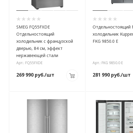
SMEG FQ55FXDE
Отдельностоящий M
Отдельностоящий
холодильник Kuppe
холодильник с французской
FKG 9850.0 E
дверью, 84 см, эффект
нержавеющей стали
Арт.: FQ55FXDE
Арт.: FKG 9850.0 E
269 990
руб.
/шт
281 990
руб.
/шт