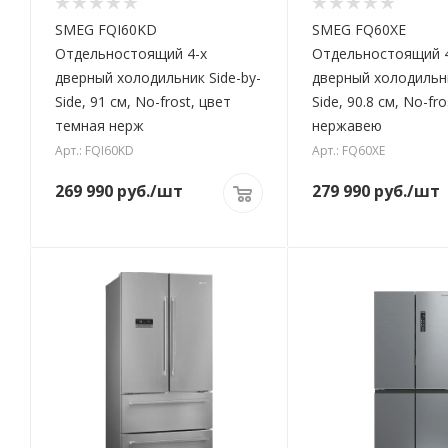
SMEG FQI60KD
SMEG FQ60XE
Отдельностоящий 4-х
Отдельностоящий 4
дверный холодильник Side-by-
дверный холодильни
Side, 91 см, No-frost, цвет
Side, 90.8 см, No-fr
темная нерж
нержавею
Арт.: FQI60KD
Арт.: FQ60XE
269 990
руб.
/шт
279 990
руб.
/шт