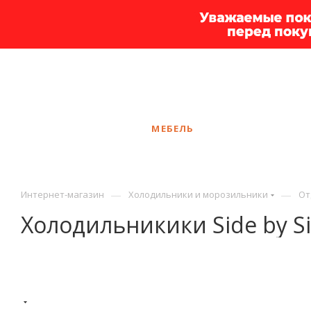
+7 925 375-83-44
Калининград
ЗАКАЗАТЬ ЗВОНОК
КАТАЛОГ
МЕБЕЛЬ
УСЛУГИ
АКЦ
—
—
Интернет-магазин
Холодильники и морозильники
От
Холодильникики Side by S