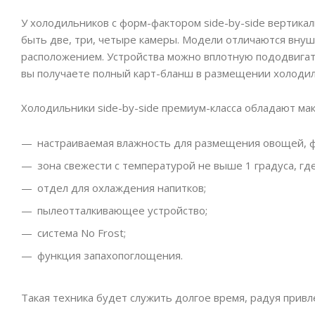
У холодильников с форм-фактором side-by-side вертика
быть две, три, четыре камеры. Модели отличаются вн
расположением. Устройства можно вплотную пододвигать
вы получаете полный карт-бланш в размещении холодиль
Холодильники side-by-side премиум-класса обладают м
настраиваемая влажность для размещения овощей, ф
зона свежести с температурой не выше 1 градуса, г
отдел для охлаждения напитков;
пылеотталкивающее устройство;
система No Frost;
функция запахопоглощения.
Такая техника будет служить долгое время, радуя при