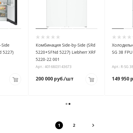
-Side
Комбинация Side-by-Side (SRd
Холодильн
d 5227)
5220+SFNd 5227) Liebherr XRF
SG 38 FPU
5220-22 001
Арт.: 4016803143673
Арт.: R-SG 3
200 000
руб.
/шт
149 950
р
1
2