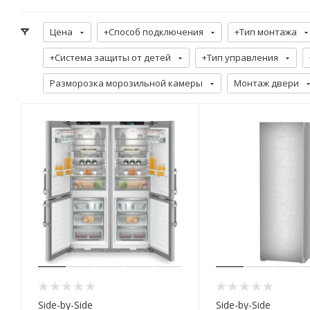
Цена
+Способ подключения
+Тип монтажа
+Система защиты от детей
+Тип управления
Разморозка морозильной камеры
Монтаж двери
Side-by-Side
Side-by-Side