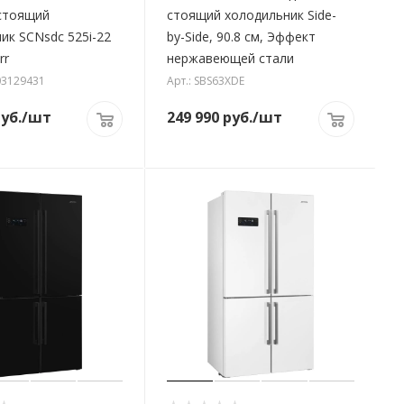
стоящий
стоящий холодильник Side-
ик SCNsdc 525i-22
by-Side, 90.8 см, Эффект
rr
нержавеющей стали
03129431
Арт.: SBS63XDE
уб.
/шт
249 990
руб.
/шт