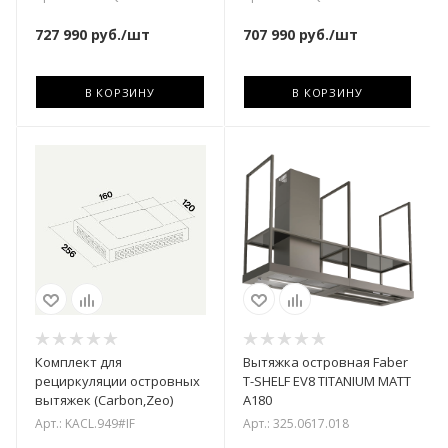
727 990
руб.
/шт
707 990
руб.
/шт
В КОРЗИНУ
В КОРЗИНУ
Комплект для
Вытяжка островная Faber
рециркуляции островных
T-SHELF EV8 TITANIUM MATT
вытяжек (Carbon,Zeo)
A180
Арт.: KACL.949#IF
Арт.: 325.0617.018