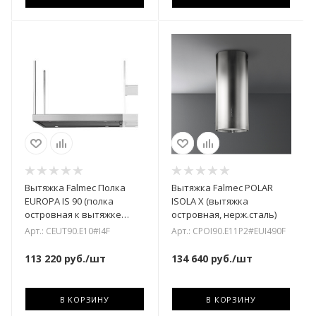
Вытяжка Falmec Полка
Вытяжка Falmec POLAR
EUROPA IS 90 (полка
ISOLA X (вытяжка
островная к вытяжке
островная, нерж.сталь)
EUROPA, нерж. сталь)
Арт.: CEUT90.E10#I4F
Арт.: CPOI90.E11P2#EUI490F
113 220
руб.
/шт
134 640
руб.
/шт
В КОРЗИНУ
В КОРЗИНУ