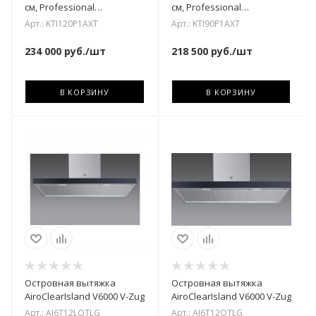
см, Professional
см, Professional
KTI120P1AXT
KTI90P1AXT
Арт.: KTI120P1AXT
Арт.: KTI90P1AXT
234 000
руб.
/шт
218 500
руб.
/шт
В КОРЗИНУ
В КОРЗИНУ
Островная вытяжка
Островная вытяжка
AiroClearIsland V6000 V-Zug
AiroClearIsland V6000 V-Zug
Арт.: AI6T12LQTLG
Арт.: AI6T12QTLG