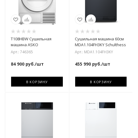
T108HBW Сушильная
Сушильная машина 60см
машина ASKO
MDA1.104FH3KY Schulthess
Арт.: 746365
Арт.: MDA1.104FH3KY
84 900
руб.
/шт
455 990
руб.
/шт
В КОРЗИНУ
В КОРЗИНУ