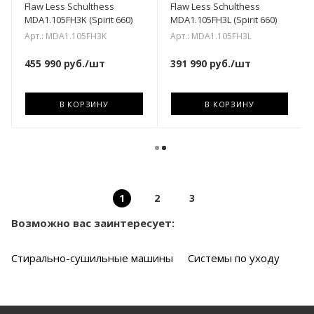
Flaw Less Schulthess
Flaw Less Schulthess
MDA1.105FH3K (Spirit 660)
MDA1.105FH3L (Spirit 660)
Арт.: MDA1.105FH3K
Арт.: MDA1.105FH3L
455 990
руб.
/шт
391 990
руб.
/шт
В КОРЗИНУ
В КОРЗИНУ
1
2
3
Возможно вас заинтересует:
Стирально-сушильные машины
Системы по уходу