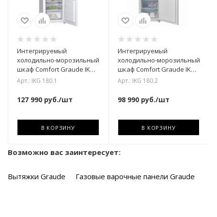
Интегрируемый
Интегрируемый
холодильно-морозильный
холодильно-морозильный
шкаф Comfort Graude IKG
шкаф Comfort Graude IKG
180.1
180.2
Арт.: IKG 180.1
Арт.: IKG 180.2
127 990
руб.
/шт
98 990
руб.
/шт
В КОРЗИНУ
В КОРЗИНУ
Возможно вас заинтересует:
Вытяжки Graude
Газовые варочные панели Graude