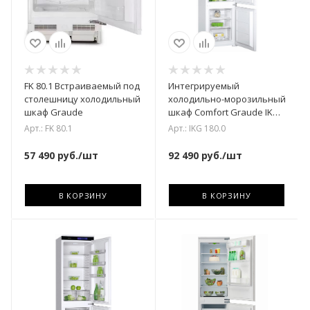
FK 80.1 Встраиваемый под
Интегрируемый
столешницу холодильный
холодильно-морозильный
шкаф Graude
шкаф Comfort Graude IKG
180.0
Арт.: FK 80.1
Арт.: IKG 180.0
57 490
руб.
/шт
92 490
руб.
/шт
В КОРЗИНУ
В КОРЗИНУ