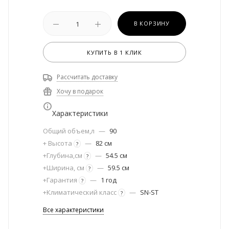
В КОРЗИНУ
КУПИТЬ В 1 КЛИК
Рассчитать доставку
Хочу в подарок
Характеристики
Общий объем,л
—
90
+ Высота
—
82 см
?
+Глубина,см
—
54.5 см
?
+Ширина, см
—
59.5 см
?
+Гарантия
—
1 год
?
+Климатический класс
—
SN-ST
?
Все характеристики