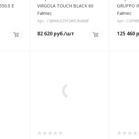
550.0 E
VIRGOLA TOUCH BLACK 60
GRUPPO I
Falmec
Falmec
Арт.: CVJN60.E25P2#EUN490F
Арт.: CGPW
82 620
руб.
/шт
125 460
р