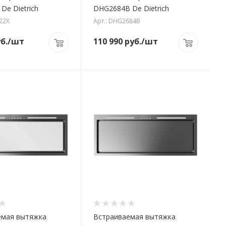
De Dietrich
DHG2684B De Dietrich
22X
Арт.: DHG2684B
б.
/шт
110 990
руб.
/шт
емая вытяжка
Встраиваемая вытяжка