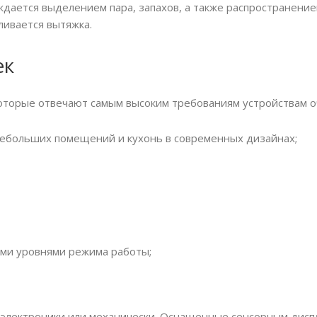
дается выделением пара, запахов, а также распространением
ливается вытяжка.
ек
оторые отвечают самым высоким требованиям устройствам оч
небольших помещений и кухонь в современных дизайнах;
ими уровнями режима работы;
 электроники или механически. Оснащенные сенсорным дисп