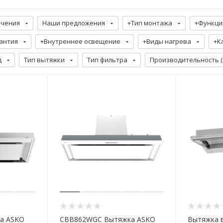
ючения
Наши предложения
+Тип монтажа
+Функци
антия
+Внутреннее освещение
+Виды нагрева
+К
д
Тип вытяжки
Тип фильтра
Производительность (
а ASKO
CBB862WGC Вытяжка ASKO
Вытяжка 