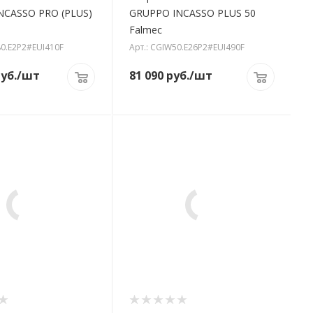
NCASSO PRO (PLUS)
GRUPPO INCASSO PLUS 50
Falmec
80.E2P2#EUI410F
Арт.: CGIW50.E26P2#EUI490F
уб.
/шт
81 090
руб.
/шт