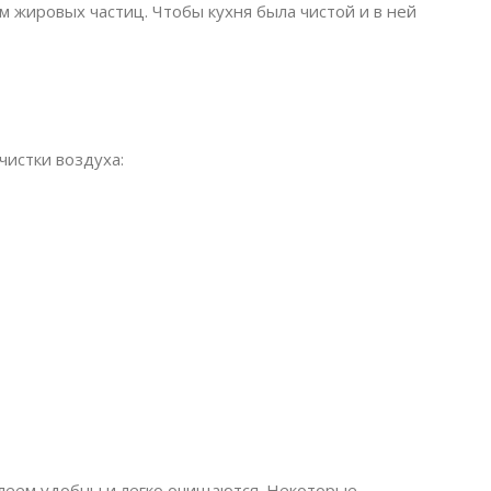
 жировых частиц. Чтобы кухня была чистой и в ней
истки воздуха:
леем удобны и легко очищаются. Некоторые