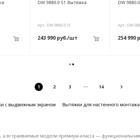
ка
DW 9880.0 S1 Вытяжка
DW 9880.0
Арт.: DW 9880.0 S1
Арт.: DW 98
243 990
руб.
/шт
254 990
р
1
2
3
14
ки с выдвижным экраном
Вытяжки для настенного монтажа
 а встраиваемые модели премиум-класса — функциональная