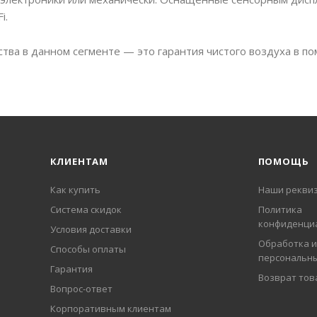
i.
тва в данном сегменте — это гарантия чистого воздуха в п
КЛИЕНТАМ
ПОМОЩЬ
Как купить
Наши рекви
Система скидок
Политика
конфиденци
Условия доставки
Обработка и
Способы оплаты
персональн
Гарантия
Возврат тов
Вопрос-ответ
Корпоративным клиентам