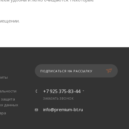
омещении.
ПОДПИСАТЬСЯ НА РАССЫЛКУ
зиты
+7 925 375-83-44
альности
 защита
ЗАКАЗАТЬ ЗВОНОК
ых данных
info@premium-bt.ru
ара