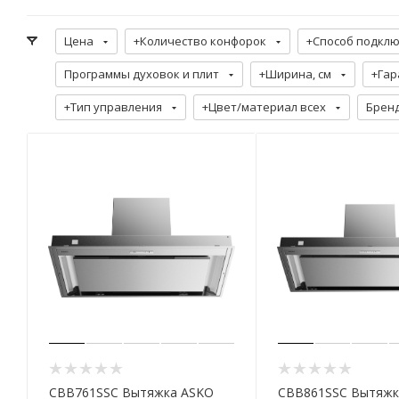
Цена
+Количество конфорок
+Способ подкл
Программы духовок и плит
+Ширина, см
+Гар
+Тип управления
+Цвет/материал всех
Брен
CBB761SSC Вытяжка ASKO
CBB861SSC Вытяжк