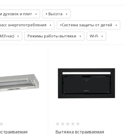
и духовок и плит
+ Высота
ласс энергопотребления
+Система защиты от детей
М3\час)
Режимы работы вытяжки
Wi-Fi
встраиваемая
Вытяжка встраиваемая