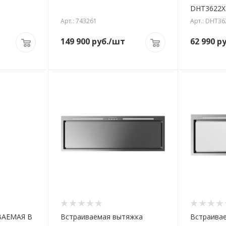
DHT3622X 
Арт.: 743261
Арт.: DHT36
149 900
руб.
/шт
62 990
ру
АЕМАЯ В
Встраиваемая вытяжка
Встраива