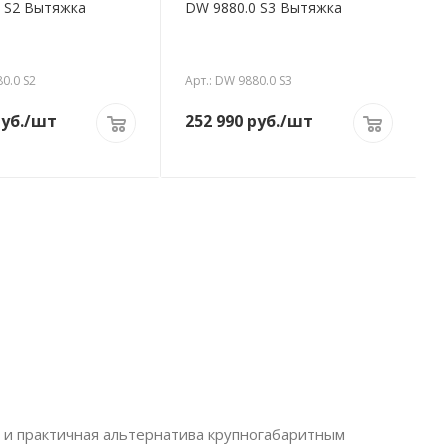
 S2 Вытяжка
DW 9880.0 S3 Вытяжка
80.0 S2
Арт.: DW 9880.0 S3
уб.
/шт
252 990
руб.
/шт
 и практичная альтернатива крупногабаритным