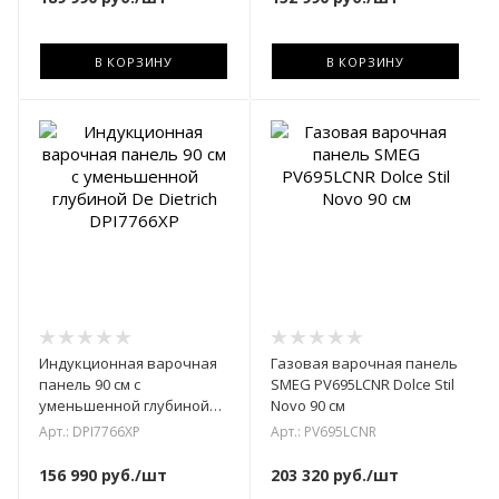
В КОРЗИНУ
В КОРЗИНУ
Индукционная варочная
Газовая варочная панель
панель 90 см с
SMEG PV695LCNR Dolce Stil
уменьшенной глубиной
Novo 90 см
De Dietrich DPI7766XP
Арт.: DPI7766XP
Арт.: PV695LCNR
156 990
руб.
/шт
203 320
руб.
/шт