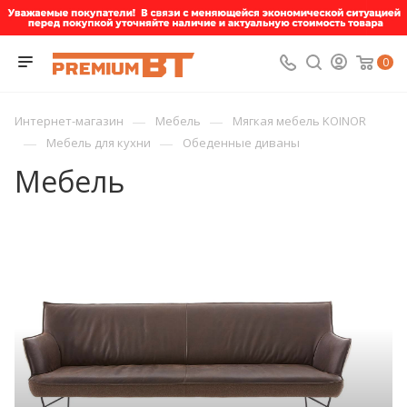
0
—
—
Интернет-магазин
Мебель
Мягкая мебель KOINOR
—
—
Мебель для кухни
Обеденные диваны
Мебель