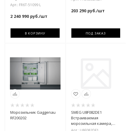
Арт.: FR6T-51099 L
203 290
руб.
/шт
2 240 990
руб.
/шт
В КОРЗИНУ
ПОД ЗАКАЗ
Морозильник Gaggenau
SMEG U8F082DE1
RF200202
Встраиваемая
морозильная камера,
монтаж под столешницу,
Арт.: U8F082DE1