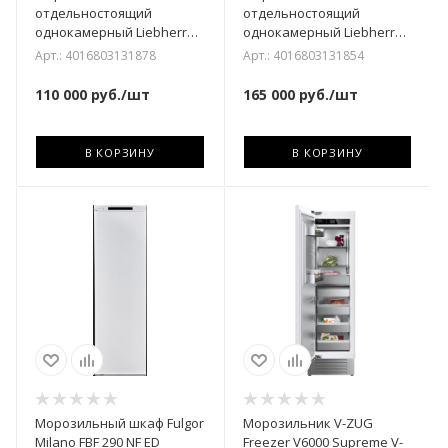
отдельностоящий
отдельностоящий
однокамерный Liebherr
однокамерный Liebherr
SFNd 5227-22 001
SFNbdd 5227-22 001
Арт.: 4016803131878
Арт.: 4016803131854
110 000
руб.
/шт
165 000
руб.
/шт
В КОРЗИНУ
В КОРЗИНУ
Морозильный шкаф Fulgor
Морозильник V-ZUG
Milano FBF 290 NF ED
Freezer V6000 Supreme V-