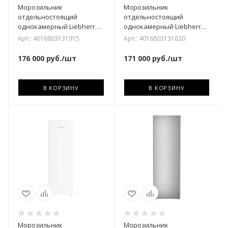
Морозильник
Морозильник
отдельностоящий
отдельностоящий
однокамерный Liebherr
однокамерный Liebherr
SFNsfd 5247-22 001
SFNsdd 5237-22 001
Арт.: 4016803131915
Арт.: 4016803131830
176 000
руб.
/шт
171 000
руб.
/шт
В КОРЗИНУ
В КОРЗИНУ
Морозильник
Морозильник