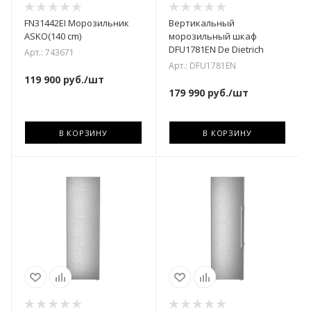
FN31442EI Морозильник
Вертикальный
ASKO(140 cm)
морозильный шкаф
DFU1781EN De Dietrich
Арт.: 743671
Арт.: DFU1781EN
119 900
руб.
/шт
179 990
руб.
/шт
В КОРЗИНУ
В КОРЗИНУ