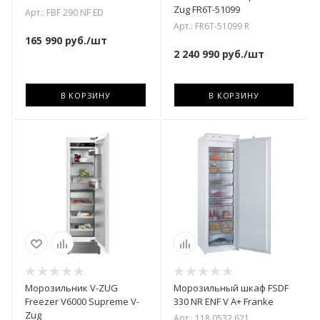
Zug FR6T-51099
Арт.: FBF 290 NF ED
Арт.: FR6T-51099 R
165 990
руб.
/шт
2 240 990
руб.
/шт
В КОРЗИНУ
В КОРЗИНУ
Морозильник V-ZUG
Морозильный шкаф FSDF
Freezer V6000 Supreme V-
330 NR ENF V A+ Franke
Zug
Арт.: 118.0532.621