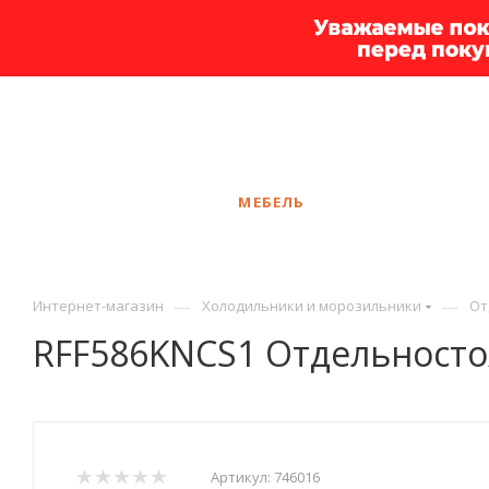
+7 925 375-83-44
Калининград
ЗАКАЗАТЬ ЗВОНОК
КАТАЛОГ
МЕБЕЛЬ
УСЛУГИ
АКЦ
—
—
Интернет-магазин
Холодильники и морозильники
От
RFF586KNCS1 Отдельност
Артикул:
746016