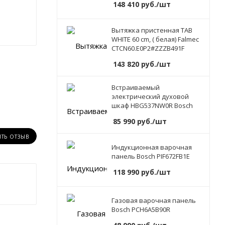
148 410
руб.
/шт
Вытяжка пристенная TAB
WHITE 60 cm, ( белая) Falmec
CTCN60.E0P2#ZZZB491F
143 820
руб.
/шт
Встраиваемый
электрический духовой
шкаф HBG537NW0R Bosch
85 990
руб.
/шт
ИТЬ ОТЗЫВ
Индукционная варочная
панель Bosch PIF672FB1E
118 990
руб.
/шт
Газовая варочная панель
Bosch PCH6A5B90R