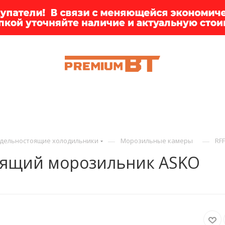
ИИ
БРЕНДЫ
ДОСТАВКА
КЛИЕНТАМ
ПРЕМ
—
—
дельностоящие холодильники
Морозильные камеры
RF
оящий морозильник ASKO