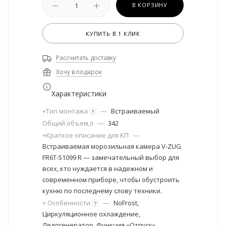
В КОРЗИНУ
КУПИТЬ В 1 КЛИК
Рассчитать доставку
Хочу в подарок
Характеристики
+Тип монтажа
—
Встраиваемый
?
Общий объем,л
—
342
+Краткое описание для КП
—
Встраиваемая морозильная камера V-ZUG
FR6T-51099 R — замечательный выбор для
всех, кто нуждается в надежном и
современном приборе, чтобы обустроить
кухню по последнему слову техники.
+ Особенности
—
NoFrost,
?
Циркуляционное охлаждение,
Ледогенератор, Функция «Отпуск»,