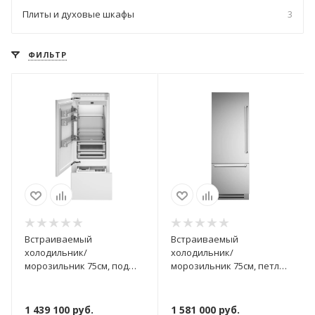
Плиты и духовые шкафы
3
ФИЛЬТР
Встраиваемый
Встраиваемый
холодильник/
холодильник/
морозильник 75см, под
морозильник 75см, петли
навеску, Total No Frost,
слева REF755BBLXTT
петли слева REF755BBLPTT
1 439 100
руб.
1 581 000
руб.