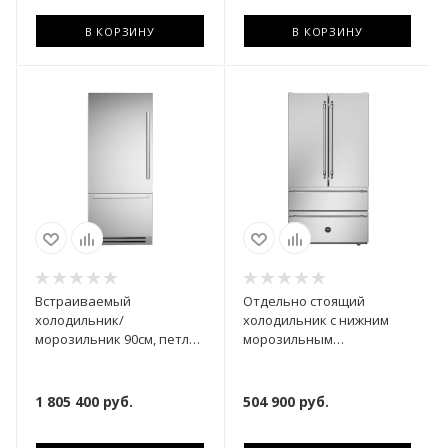
В КОРЗИНУ
В КОРЗИНУ
Встраиваемый
Отдельно стоящий
холодильник/
холодильник с нижним
морозильник 90см, петли
морозильным
слева REF905BBLXTT
отделением 91см French
Door REF904FFNXTC
1 805 400
руб.
504 900
руб.