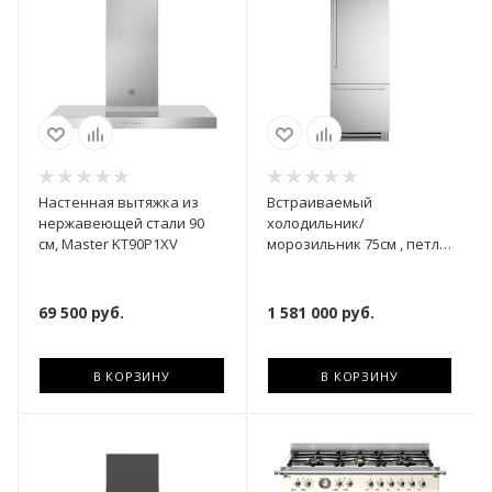
Настенная вытяжка из
Встраиваемый
нержавеющей стали 90
холодильник/
см, Master KT90P1XV
морозильник 75см , петли
справа REF755BBRXTT
69 500
руб.
1 581 000
руб.
В КОРЗИНУ
В КОРЗИНУ