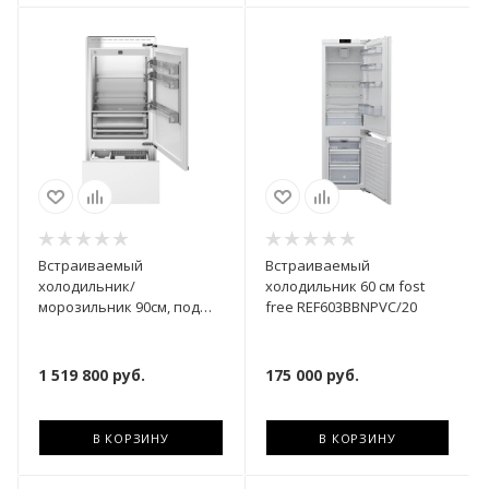
Встраиваемый
Встраиваемый
холодильник/
холодильник 60 см fost
морозильник 90см, под
free REF603BBNPVC/20
навеску, Total No Frost,
петли справа
REF905BBRPTT
1 519 800
руб.
175 000
руб.
В КОРЗИНУ
В КОРЗИНУ