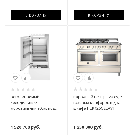
В КОРЗИНУ
В КОРЗИНУ
Встраиваемый
Варочный центр 120 см, 6
холодильник/
газовых конфорок и два
морозильник 90см, под
шкафа HER126G2EAVT
навеску, Total No Frost,
петли слева REF905BBLPTT
1 520 700
руб.
1 250 000
руб.