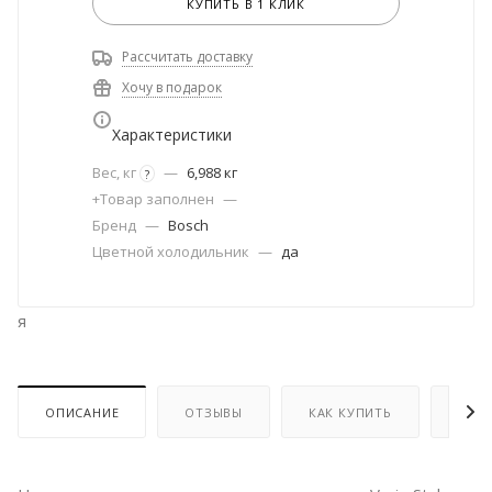
КУПИТЬ В 1 КЛИК
Рассчитать доставку
Хочу в подарок
Характеристики
Вес, кг
—
6,988 кг
?
+Товар заполнен
—
Бренд
—
Bosch
Цветной холодильник
—
да
я
ОПИСАНИЕ
ОТЗЫВЫ
КАК КУПИТЬ
ОПЛ