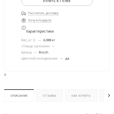
КУПИТЬ В 1 КЛИК
Рассчитать доставку
Хочу в подарок
Характеристики
Вес, кг
—
6,988 кг
?
+Товар заполнен
—
Бренд
—
Bosch
Цветной холодильник
—
да
я
ОПИСАНИЕ
ОТЗЫВЫ
КАК КУПИТЬ
ОПЛ