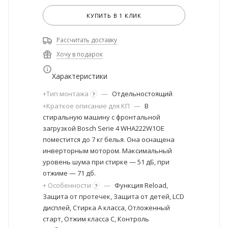
КУПИТЬ В 1 КЛИК
Рассчитать доставку
Хочу в подарок
Характеристики
+Тип монтажа
—
Отдельностоящий
?
+Краткое описание для КП
—
В
стиральную машину с фронтальной
загрузкой Bosch Serie 4 WHA222W1OE
поместится до 7 кг белья. Она оснащена
инверторным мотором. Максимальный
уровень шума при стирке — 51 дБ, при
отжиме — 71 дб.
+ Особенности
—
Функция Reload,
?
Защита от протечек, Защита от детей, LCD
дисплей, Стирка А класса, Отложенный
старт, Отжим класса C, Контроль