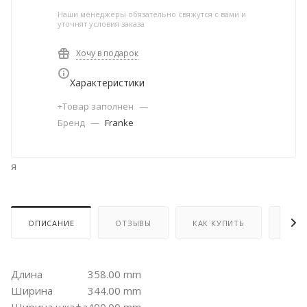
Наши менеджеры обязательно свяжутся с вами и
уточнят условия заказа
Хочу в подарок
Характеристики
+Товар заполнен
—
Бренд
—
Franke
я
ОПИСАНИЕ
ОТЗЫВЫ
КАК КУПИТЬ
ОПЛ
Длина
358.00 mm
Ширина
344.00 mm