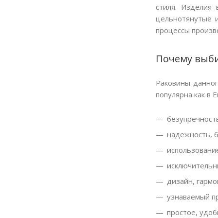
стиля. Изделия
цельнотянутые и
процессы произв
Почему выб
Раковины данног
популярна как в 
безупречность
надежность, б
использование
исключительн
дизайн, гарм
узнаваемый п
простое, удоб