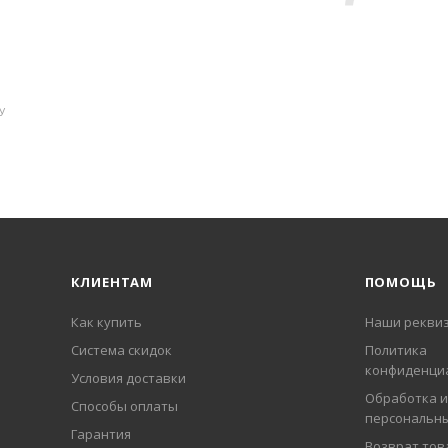
У
КЛИЕНТАМ
ПОМОЩЬ
Как купить
Наши рекви
Система скидок
Политика
конфиденци
Условия доставки
Обработка и
Способы оплаты
персональн
Гарантия
Возврат тов