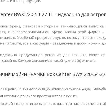
ной элитной продукции.
enter BWX 220-54-27 TL - идеальна для остро
ровой бренд с вековой историей, занимающийся выпуском
иях, и в профессиональной сфере. Мойка этой фирмы –
имальный рабочий процесс на кухне, потому что все находи
 не готовите, все аксессуары – разделочные доски, ножи и д
 идеально продуманное решение для тех, кто хочет опт
в дизайне. Каждое движение в такой кухне эффективно.
чия мойки FRANKE Box Center BWX 220-54-27 
нтеграция и возможность установки раковины двумя способ
лнительно рабочего пространства на кухне;
ысокой степени гигиены и чистоты, в том числе за счет ант