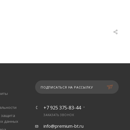
ПОДПИСАТЬСЯ НА РАССЫЛКУ
зиты
+7 925 375-83-44
альности
 защита
ЗАКАЗАТЬ ЗВОНОК
ых данных
info@premium-bt.ru
ара