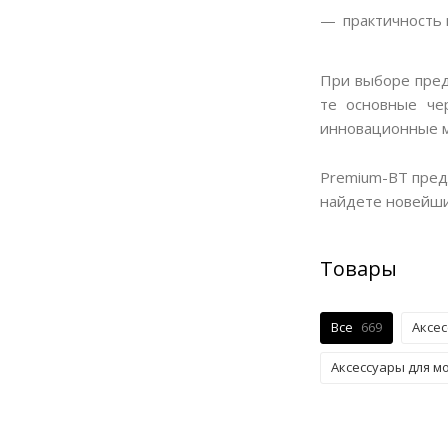
практичность 
При выборе пред
те основные че
инновационные м
Premium-BT пред
найдете новейши
Товары
Все
669
Аксес
Аксессуары для м