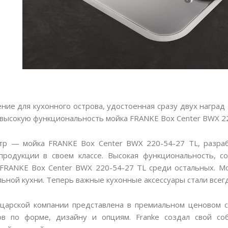
ие для кухонного острова, удостоенная сразу двух наград IF
 высокую функциональность мойка FRANKE Box Center BWX 22
р — мойка FRANKE Box Center BWX 220-54-27 TL, разрабо
родукции в своем классе. Высокая функциональность, с
FRANKE Box Center BWX 220-54-27 TL среди остальных. М
ьной кухни. Теперь важные кухонные аксессуары стали всег
арской компании представлена в премиальном ценовом се
ов по форме, дизайну и опциям. Franke создал свой со