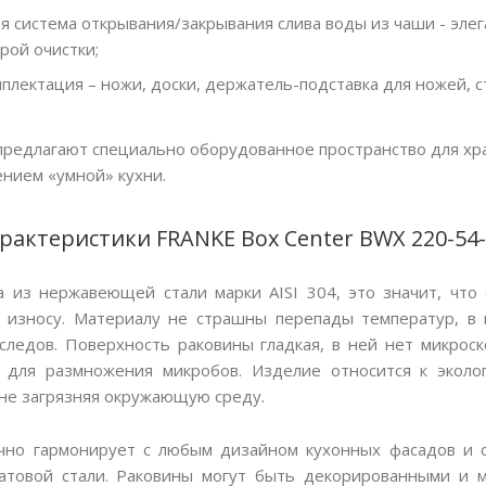
 система открывания/закрывания слива воды из чаши - элег
рой очистки;
плектация – ножи, доски, держатель-подставка для ножей, 
предлагают специально оборудованное пространство для хра
нием «умной» кухни.
рактеристики FRANKE Box Center BWX 220-54-
 из нержавеющей стали марки AISI 304, это значит, что 
износу. Материалу не страшны перепады температур, в 
 следов. Поверхность раковины гладкая, в ней нет микроск
 для размножения микробов. Изделие относится к эколо
 не загрязняя окружающую среду.
ично гармонирует с любым дизайном кухонных фасадов и 
матовой стали. Раковины могут быть декорированными и 