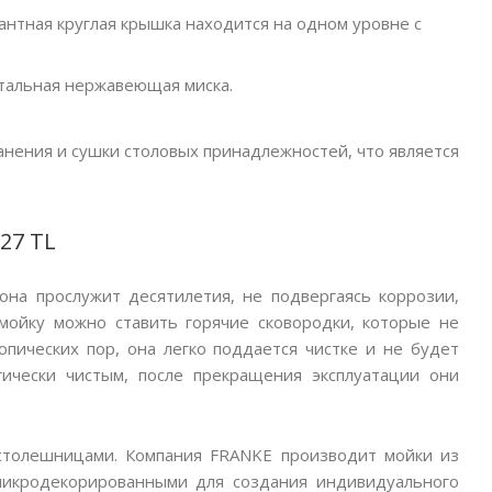
антная круглая крышка находится на одном уровне с
стальная нержавеющая миска.
нения и сушки столовых принадлежностей, что является
27 TL
она прослужит десятилетия, не подвергаясь коррозии,
мойку можно ставить горячие сковородки, которые не
опических пор, она легко поддается чистке и не будет
гически чистым, после прекращения эксплуатации они
столешницами. Компания FRANKE производит мойки из
микродекорированными для создания индивидуального