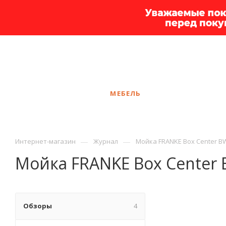
+7 925 375-83-44
Калининград
ЗАКАЗАТЬ ЗВОНОК
КАТАЛОГ
МЕБЕЛЬ
УСЛУГИ
АКЦ
—
—
Интернет-магазин
Журнал
Мойка FRANKE Box Center BW
Мойка FRANKE Box Center 
Обзоры
4