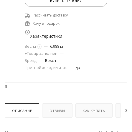
КУПИТЬ В 1 КЛИК
Рассчитать доставку
Хочу в подарок
Характеристики
Вес, кг
—
6,988 кг
?
+Товар заполнен
—
Бренд
—
Bosch
Цветной холодильник
—
да
я
ОПИСАНИЕ
ОТЗЫВЫ
КАК КУПИТЬ
ОПЛ