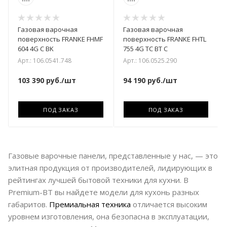
Газовая варочная
Газовая варочная
поверхность FRANKE FHMF
поверхность FRANKE FHTL
604 4G C BK
755 4G TC BT C
Арт.: 106.0541.748
Арт.: 106.0525.290
103 390
руб.
/шт
94 190
руб.
/шт
ПОД ЗАКАЗ
ПОД ЗАКАЗ
Газовые варочные панели, представленные у нас, — это
элитная продукция от производителей, лидирующих в
рейтингах лучшей бытовой техники для кухни. В
Premium-BT вы найдете модели для кухонь разных
габаритов.
Премиальная техника
отличается высоким
уровнем изготовления, она безопасна в эксплуатации,