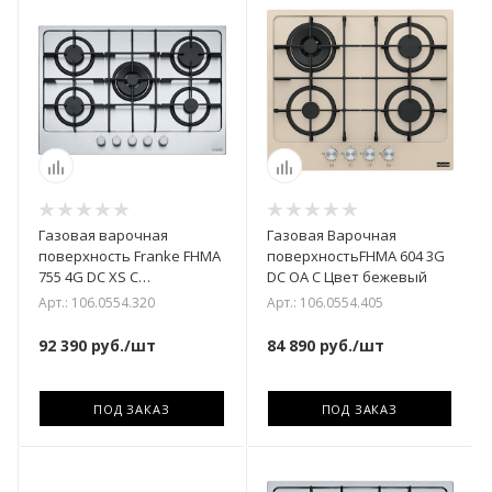
Газовая варочная
Газовая Варочная
поверхность Franke FHMA
поверхностьFHMA 604 3G
755 4G DC XS C
DC OA C Цвет бежевый
Нержавеющая сталь
Арт.: 106.0554.320
Арт.: 106.0554.405
92 390
руб.
/шт
84 890
руб.
/шт
ПОД ЗАКАЗ
ПОД ЗАКАЗ