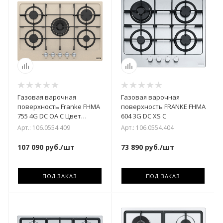
Газовая варочная
Газовая варочная
поверхность Franke FHMA
поверхность FRANKE FHMA
755 4G DC OA C Цвет
604 3G DC XS C
бежевый
Арт.: 106.0554.409
Арт.: 106.0554.404
107 090
руб.
/шт
73 890
руб.
/шт
ПОД ЗАКАЗ
ПОД ЗАКАЗ