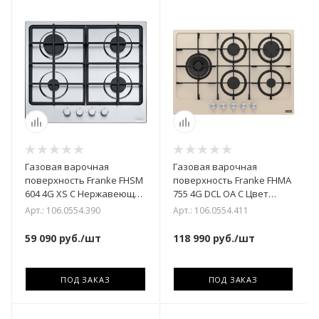
Газовая варочная
Газовая варочная
поверхность Franke FHSM
поверхность Franke FHMA
604 4G XS C Нержавеющая
755 4G DCL OA C Цвет
сталь
бежевый
Арт.: 106.0554.390
Арт.: 106.0554.411
59 090
руб.
/шт
118 990
руб.
/шт
ПОД ЗАКАЗ
ПОД ЗАКАЗ