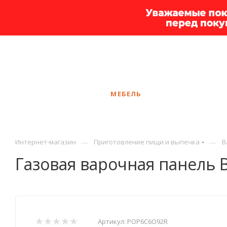
+7 925 375-83-44
Калининград
ЗАКАЗАТЬ ЗВОНОК
КАТАЛОГ
МЕБЕЛЬ
УСЛУГИ
АКЦ
—
—
Интернет-магазин
Приготовление пищи и выпечка
В
Газовая варочная панель
Артикул:
POP6C6O92R