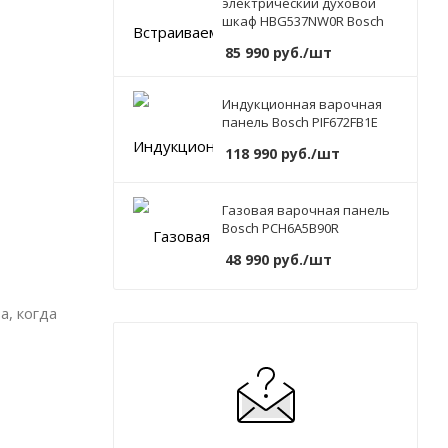
электрический духовой
шкаф HBG537NW0R Bosch
85 990
руб.
/шт
Индукционная варочная
панель Bosch PIF672FB1E
118 990
руб.
/шт
Газовая варочная панель
Bosch PCH6A5B90R
48 990
руб.
/шт
а, когда