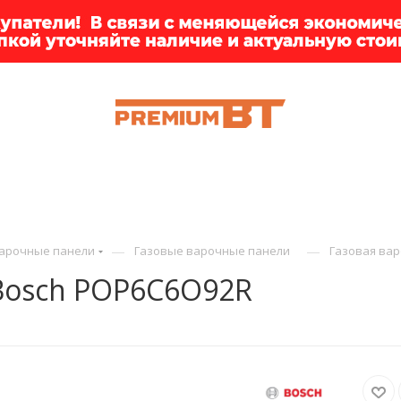
ИИ
БРЕНДЫ
ДОСТАВКА
КЛИЕНТАМ
ПРЕМ
—
—
арочные панели
Газовые варочные панели
Газовая ва
 Bosch POP6C6O92R