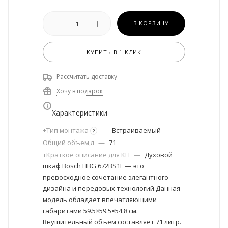
В КОРЗИНУ
КУПИТЬ В 1 КЛИК
Рассчитать доставку
Хочу в подарок
Характеристики
+Тип монтажа
—
Встраиваемый
?
Общий объем,л
—
71
+Краткое описание для КП
—
Духовой
шкаф Bosch HBG 672BS1F — это
превосходное сочетание элегантного
дизайна и передовых технологий.Данная
модель обладает впечатляющими
габаритами 59.5×59.5×54.8 см.
Внушительный объем составляет 71 литр.