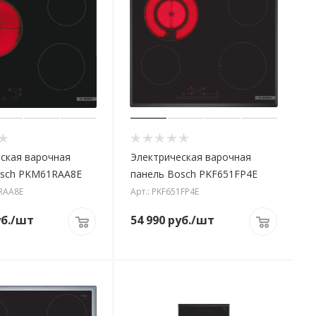
ская варочная
Электрическая варочная
osch PKM61RAA8E
панель Bosch PKF651FP4E
1RAA8E
Арт.: PKF651FP4E
б.
/шт
54 990
руб.
/шт