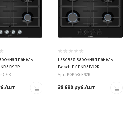
арочная панель
Газовая варочная панель
P6B6O92R
Bosch PGP6B6B92R
B6O92R
Арт.: PGP6B6B92R
б.
/шт
38 990
руб.
/шт