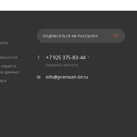
ПОДПИСАТЬСЯ НА РАССЫЛКУ
зиты
+7 925 375-83-44
альности
 защита
ЗАКАЗАТЬ ЗВОНОК
ых данных
info@premium-bt.ru
ара