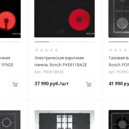
очная
Электрическая варочная
Газовая в
11FN2E
панель Bosch PKE611BA2E
Bosch PO
Арт.: PKE611BA2E
Арт.: POP6
37 990
руб.
/шт
41 990
ру