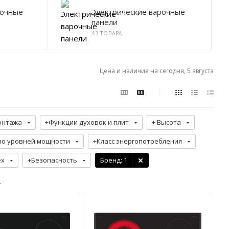
рочные
Электрические варочные
панели
43 ТОВАРА
Цена и наличие на сегодня, 5 августа
онтажа
+Функции духовок и плит
+ Высота
во уровней мощности
+Класс энергопотребления
ех
+Безопасность
Бренд
: 1
р