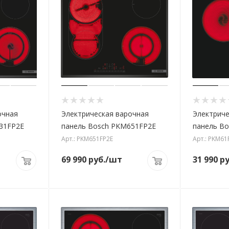
очная
Электрическая варочная
Электриче
31FP2E
панель Bosch PKM651FP2E
панель B
Арт.: PKM651FP2E
Арт.: PKM6
69 990
руб.
/шт
31 990
ру