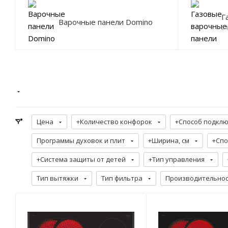
Г
Варочные панели Domino
2
Цена
+Количество конфорок
+Способ подкл
Программы духовок и плит
+Ширина, см
+Спо
+Система защиты от детей
+Тип управления
Тип вытяжки
Тип фильтра
Производительност