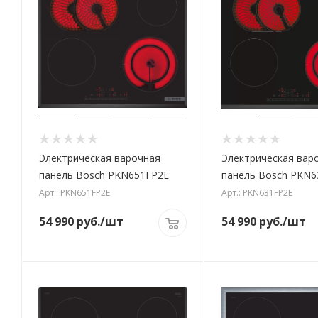
Электрическая варочная
Электрическая вар
панель Bosch PKN651FP2E
панель Bosch PKN6
Арт.: PKN651FP2E
Арт.: PKN631FP2E
54 990
руб.
/шт
54 990
руб.
/шт