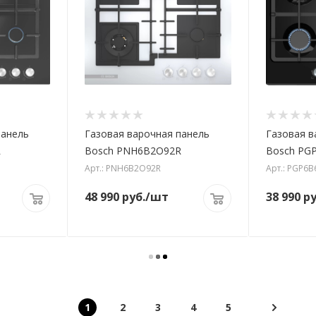
панель
Газовая варочная панель
Газовая в
R
Bosch PNH6B2O92R
Bosch PG
Арт.: PNH6B2O92R
Арт.: PGP6
48 990
руб.
/шт
38 990
ру
1
2
3
4
5