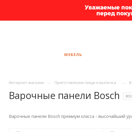
+7 925 375-83-44
Калининград
ЗАКАЗАТЬ ЗВОНОК
КАТАЛОГ
МЕБЕЛЬ
УСЛУГИ
АКЦ
—
—
Интернет-магазин
Приготовление пищи и выпечка
В
Варочные панели Bosch
803
Варочные панели Bosch премиум класса - высочайший ур