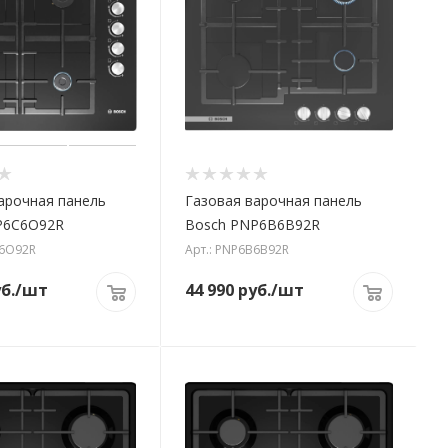
арочная панель
Газовая варочная панель
P6C6O92R
Bosch PNP6B6B92R
C6O92R
Арт.: PNP6B6B92R
б.
/шт
44 990
руб.
/шт