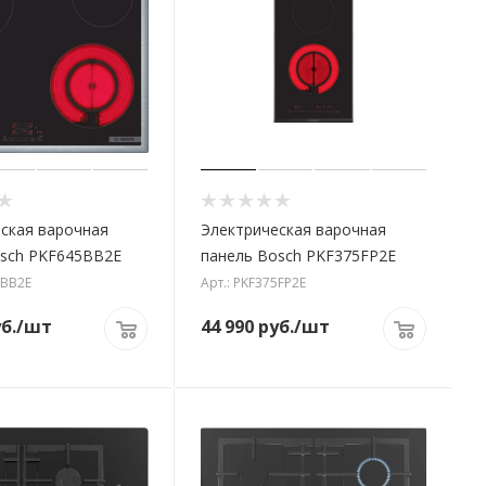
ская варочная
Электрическая варочная
osch PKF645BB2E
панель Bosch PKF375FP2E
5BB2E
Арт.: PKF375FP2E
б.
/шт
44 990
руб.
/шт