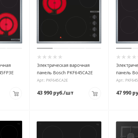
очная
Электрическая варочная
Электриче
45FP3E
панель Bosch PKF645CA2E
панель B
Арт.: PKF645CA2E
Арт.: PKF64
43 990
руб.
/шт
47 990
ру