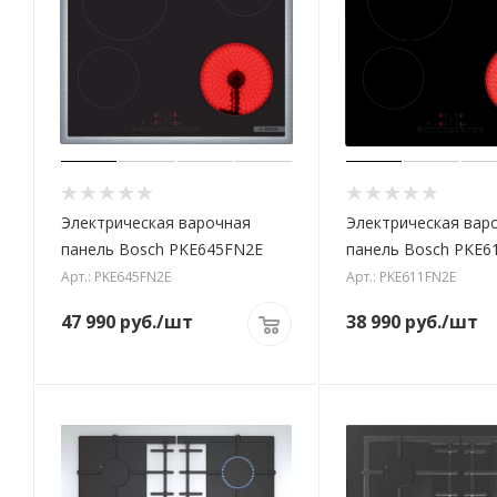
Электрическая варочная
Электрическая вар
панель Bosch PKE645FN2E
панель Bosch PKE6
Арт.: PKE645FN2E
Арт.: PKE611FN2E
47 990
руб.
/шт
38 990
руб.
/шт