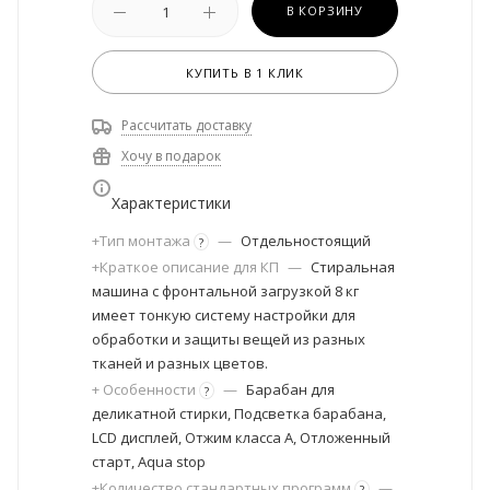
В КОРЗИНУ
КУПИТЬ В 1 КЛИК
Рассчитать доставку
Хочу в подарок
Характеристики
+Тип монтажа
—
Отдельностоящий
?
+Краткое описание для КП
—
Стиральная
машина с фронтальной загрузкой 8 кг
имеет тонкую систему настройки для
обработки и защиты вещей из разных
тканей и разных цветов.
+ Особенности
—
Барабан для
?
деликатной стирки, Подсветка барабана,
LCD дисплей, Отжим класса А, Отложенный
старт, Aqua stop
+Количество стандартных программ
—
?