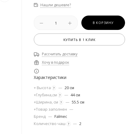
Нашли дешевле?
В КОРЗИНУ
КУПИТЬ В 1 КЛИК
Рассчитать доставку
Хочу в подарок
Характеристики
+ Высота
—
20 см
?
+Глубина,см
—
44 см
?
+Ширина, см
—
55.5 см
?
+Товар заполнен
—
Бренд
—
Falmec
Количество чаш
—
2
?