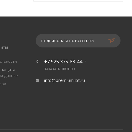
ПОДПИСАТЬСЯ НА РАССЫЛКУ
зиты
+7 925 375-83-44
альности
 защита
ЗАКАЗАТЬ ЗВОНОК
ых данных
info@premium-bt.ru
ара