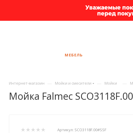
+7 925 375-83-44
Калининград
ЗАКАЗАТЬ ЗВОНОК
КАТАЛОГ
МЕБЕЛЬ
УСЛУГИ
АКЦ
—
—
—
Интернет-магазин
Мойки и смесители
Мойки
М
Мойка Falmec SCO3118F.00
Артикул:
SCO3118F.00#SSF