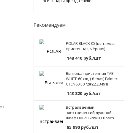
Все товары бренда Falmec
Рекомендуем
POLAR BLACK 35 (вытяжка,
пристенная, чёрная)
148 410
руб.
/шт
Вытяжка пристенная TAB
WHITE 60 cm, ( белая) Falmec
CTCN60.E0P2#ZZZB491F
143 820
руб.
/шт
яют
Встраиваемый
электрический духовой
шкаф HBG537NW0R Bosch
85 990
руб.
/шт