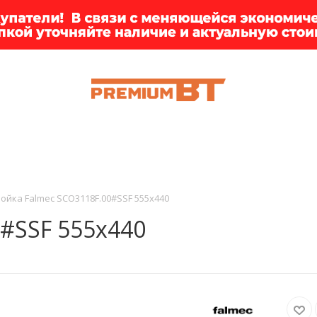
ИИ
БРЕНДЫ
ДОСТАВКА
КЛИЕНТАМ
ПРЕМ
ойка Falmec SCO3118F.00#SSF 555x440
#SSF 555x440