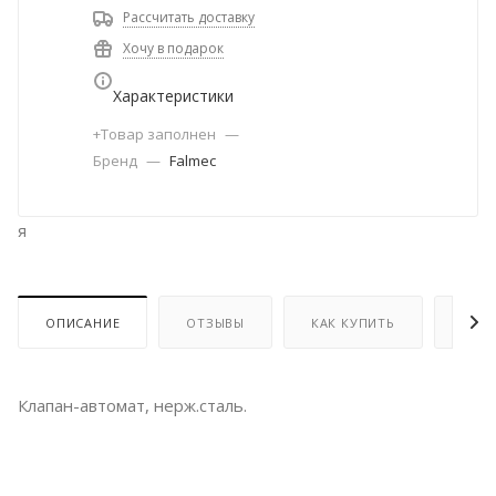
Рассчитать доставку
Хочу в подарок
Характеристики
+Товар заполнен
—
Бренд
—
Falmec
я
ОПИСАНИЕ
ОТЗЫВЫ
КАК КУПИТЬ
ОПЛ
Клапан-автомат, нерж.сталь.