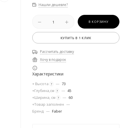
Нашли дешевле?
В КОРЗИНУ
КУПИТЬ В 1 КЛИК
Рассчитать доставку
Хочу в подарок
Характеристики
+ Высота
—
73
?
+Глубина,см
—
45
?
+Ширина, см
—
60
?
+Товар заполнен
—
Бренд
—
Faber