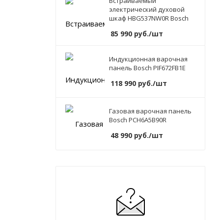
Встраиваемый
электрический духовой
шкаф HBG537NW0R Bosch
85 990
руб.
/шт
Индукционная варочная
панель Bosch PIF672FB1E
118 990
руб.
/шт
Газовая варочная панель
Bosch PCH6A5B90R
48 990
руб.
/шт