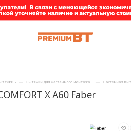
ИИ
БРЕНДЫ
ДОСТАВКА
КЛИЕНТАМ
ПРЕМ
—
—
ытяжки
Вытяжки для настенного монтажа
Настенная выт
COMFORT X A60 Faber