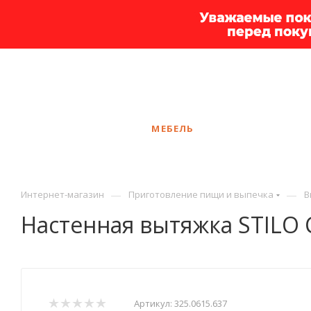
+7 925 375-83-44
Калининград
ЗАКАЗАТЬ ЗВОНОК
КАТАЛОГ
МЕБЕЛЬ
УСЛУГИ
АКЦ
—
—
Интернет-магазин
Приготовление пищи и выпечка
В
Настенная вытяжка STILO 
Артикул:
325.0615.637