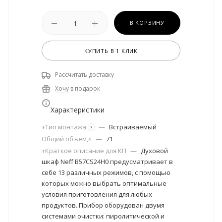
В КОРЗИНУ
КУПИТЬ В 1 КЛИК
Рассчитать доставку
Хочу в подарок
Характеристики
+Тип монтажа
—
Встраиваемый
?
Общий объем,л
—
71
+Краткое описание для КП
—
Духовой
шкаф Neff B57CS24H0 предусматривает в
себе 13 различных режимов, с помощью
которых можно выбрать оптимальные
условия приготовления для любых
продуктов. Прибор оборудован двумя
системами очистки: пиролитической и