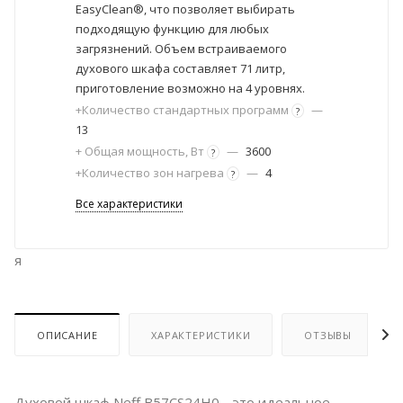
EasyClean®, что позволяет выбирать
подходящую функцию для любых
загрязнений. Объем встраиваемого
духового шкафа составляет 71 литр,
приготовление возможно на 4 уровнях.
+Количество стандартных программ
—
?
13
+ Общая мощность, Вт
—
3600
?
+Количество зон нагрева
—
4
?
Все характеристики
я
ОПИСАНИЕ
ХАРАКТЕРИСТИКИ
ОТЗЫВЫ
Духовой шкаф Neff B57CS24H0 - это идеальное