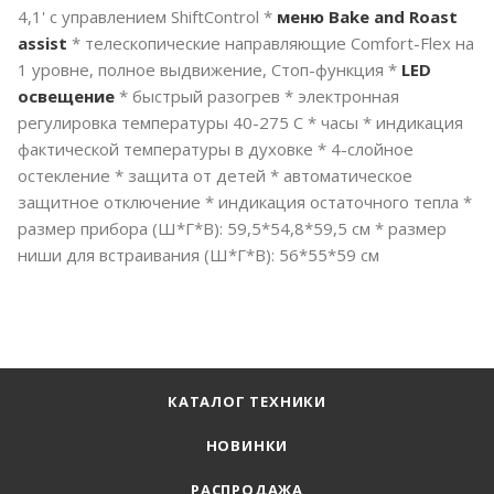
4,1' с управлением ShiftControl *
меню Bake and Roast
assist
* телескопические направляющие Comfort-Flex на
1 уровне, полное выдвижение, Стоп-функция *
LED
освещение
* быстрый разогрев * электронная
регулировка температуры 40-275 С * часы * индикация
фактической температуры в духовке * 4-слойное
остекление * защита от детей * автоматическое
защитное отключение * индикация остаточного тепла *
размер прибора (Ш*Г*В): 59,5*54,8*59,5 см * размер
ниши для встраивания (Ш*Г*В): 56*55*59 см
КАТАЛОГ ТЕХНИКИ
НОВИНКИ
РАСПРОДАЖА