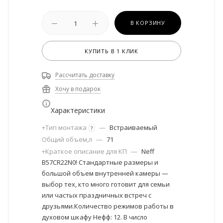
В КОРЗИНУ
КУПИТЬ В 1 КЛИК
Рассчитать доставку
Хочу в подарок
Характеристики
+Тип монтажа
—
Встраиваемый
?
Общий объем,л
—
71
+Краткое описание для КП
—
Neff
B57CR22N0! Стандартные размеры и
большой объем внутренней камеры —
выбор тех, кто много готовит для семьи
или частых праздничных встреч с
друзьями.Количество режимов работы в
духовом шкафу Нефф: 12. В число