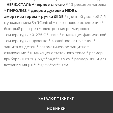
-
НЕРЖ.СТАЛЬ + черное стекло
* 13 режимов нагрева
*
ПИРОЛИЗ
*
дверца духовки HIDE с
амортизатором
*
ручка SlIDE
* цветной дисплей 2,5'
с управлением ShiftControl * галогеновое освещение *
быстрый разогрев * электронная регулировка
температуры 40-275 С * часы * индикация фактической
температуры в духовке * 4-слойное остекление *
защита от детей * автоматическое защитное
отключение * индикация остаточного тепла * размер
прибора (Ш*Г*В): 59,5*54,8*59,5 см * размер ниши для
встраивания (Ш*Г*В): 56*55*59 см
КАТАЛОГ ТЕХНИКИ
НОВИНКИ