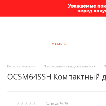
+7 925 375-83-44
Калининград
ЗАКАЗАТЬ ЗВОНОК
КАТАЛОГ
МЕБЕЛЬ
УСЛУГИ
АКЦ
—
—
Интернет-магазин
Приготовление пищи и выпечка
П
OCSM64SSH Компактный д
Артикул:
744704