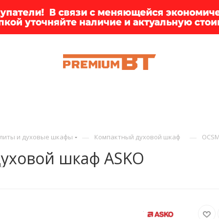
ИИ
БРЕНДЫ
ДОСТАВКА
КЛИЕНТАМ
ПРЕМ
—
—
литы и духовые шкафы
Компактный духовой шкаф
OCSM
уховой шкаф ASKO