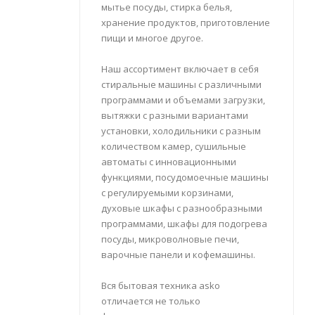
мытье посуды, стирка белья,
хранение продуктов, приготовление
пищи и многое другое.
Наш ассортимент включает в себя
стиральные машины с различными
программами и объемами загрузки,
вытяжки с разными вариантами
установки, холодильники с разным
количеством камер, сушильные
автоматы с инновационными
функциями, посудомоечные машины
с регулируемыми корзинами,
духовые шкафы с разнообразными
программами, шкафы для подогрева
посуды, микроволновые печи,
варочные панели и кофемашины.
Вся бытовая техника asko
отличается не только