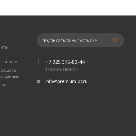
ПОДПИСАТЬСЯ НА РАССЫЛКУ
зиты
+7 925 375-83-44
альности
 защита
ЗАКАЗАТЬ ЗВОНОК
ых данных
info@premium-bt.ru
ара