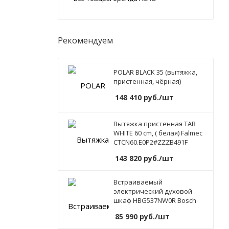
Рекомендуем
POLAR BLACK 35 (вытяжка,
пристенная, чёрная)
148 410
руб.
/шт
Вытяжка пристенная TAB
WHITE 60 cm, ( белая) Falmec
CTCN60.E0P2#ZZZB491F
143 820
руб.
/шт
Встраиваемый
электрический духовой
шкаф HBG537NW0R Bosch
85 990
руб.
/шт