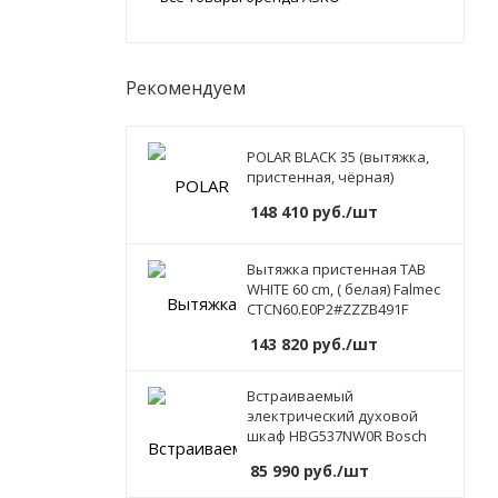
Рекомендуем
POLAR BLACK 35 (вытяжка,
пристенная, чёрная)
148 410
руб.
/шт
Вытяжка пристенная TAB
WHITE 60 cm, ( белая) Falmec
CTCN60.E0P2#ZZZB491F
143 820
руб.
/шт
Встраиваемый
электрический духовой
шкаф HBG537NW0R Bosch
85 990
руб.
/шт