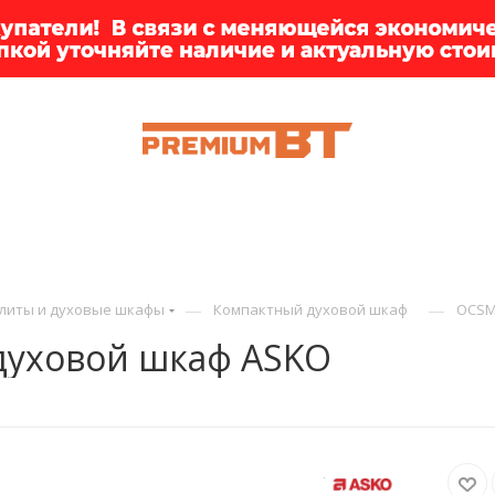
ИИ
БРЕНДЫ
ДОСТАВКА
КЛИЕНТАМ
ПРЕМ
—
—
литы и духовые шкафы
Компактный духовой шкаф
OCSM
уховой шкаф ASKO