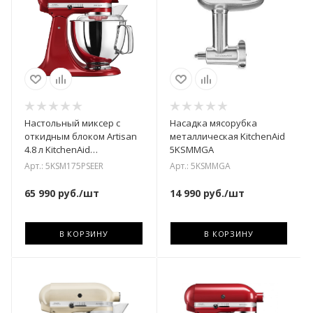
Настольный миксер с
Насадка мясорубка
откидным блоком Artisan
металлическая KitchenAid
4.8 л KitchenAid
5KSMMGA
5KSM175PSEER
Арт.: 5KSM175PSEER
Арт.: 5KSMMGA
65 990
руб.
/шт
14 990
руб.
/шт
В КОРЗИНУ
В КОРЗИНУ