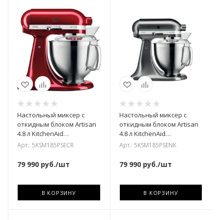
Настольный миксер с
Настольный миксер с
откидным блоком Artisan
откидным блоком Artisan
4.8 л KitchenAid
4.8 л KitchenAid
5KSM185PSECR
5KSM185PSENK
Арт.: 5KSM185PSECR
Арт.: 5KSM185PSENK
79 990
руб.
/шт
79 990
руб.
/шт
В КОРЗИНУ
В КОРЗИНУ