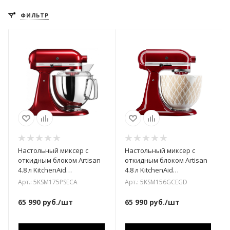
ФИЛЬТР
Настольный миксер с
Настольный миксер с
откидным блоком Artisan
откидным блоком Artisan
4.8 л KitchenAid
4.8 л KitchenAid
5KSM175PSECA
5KSM156GCEGD
Арт.: 5KSM175PSECA
Арт.: 5KSM156GCEGD
65 990
руб.
/шт
65 990
руб.
/шт