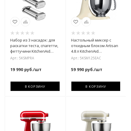
Набор из 3 насадок: для
Настольный миксер с
раскатки теста, спагетти,
откидным блоком Artisan
феттучини KitchenAid
4.8 л KitchenAid
5KSMPRA
5KSM125EAC
Арт.: 5KSMPRA
Арт.: 5KSM125EAC
19 990
руб.
/шт
59 990
руб.
/шт
В КОРЗИНУ
В КОРЗИНУ