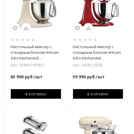
Настольный миксер с
Настольный миксер с
откидным блоком Artisan
откидным блоком Artisan
4.8 л KitchenAid
4.8 л KitchenAid
5KSM175PSEAC
5KSM125EER
Арт.: 5KSM175PSEAC
Арт.: 5KSM125EER
65 990
руб.
/шт
59 990
руб.
/шт
В КОРЗИНУ
В КОРЗИНУ