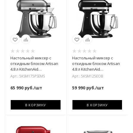
Настольный миксер с
Настольный миксер с
откидным блоком Artisan
откидным блоком Artisan
4.8 л KitchenAid
4.8 л KitchenAid
5KSM175PSEMS
5KSM125EOB
Арт.: 5KSM175PSEMS
Арт.: 5KSM125EOB
65 990
руб.
/шт
59 990
руб.
/шт
В КОРЗИНУ
В КОРЗИНУ