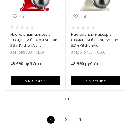
Настольный миксер с
Настольный миксер с
откидным блоком Artisan
откидным блоком Artisan
3.3 л KitchenAid
3.3 л KitchenAid
5KSM3311XECA
5KSM3311XEAC
Арт.: 5KSM3311XECA
Арт.: 5KSM3311XEAC
45 990
руб.
/шт
45 990
руб.
/шт
В КОРЗИНУ
В КОРЗИНУ
1
2
3