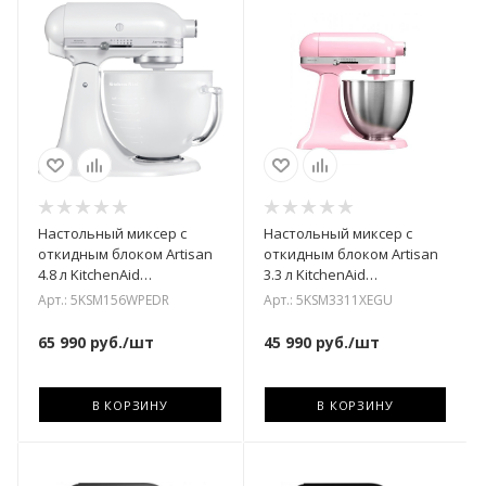
Настольный миксер с
Настольный миксер с
откидным блоком Artisan
откидным блоком Artisan
4.8 л KitchenAid
3.3 л KitchenAid
5KSM156WPEDR
5KSM3311XEGU
Арт.: 5KSM156WPEDR
Арт.: 5KSM3311XEGU
65 990
руб.
/шт
45 990
руб.
/шт
В КОРЗИНУ
В КОРЗИНУ