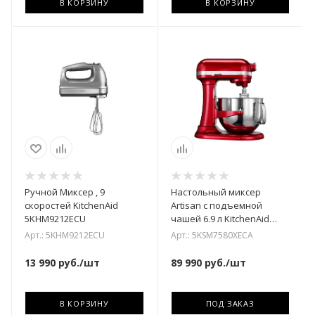
В КОРЗИНУ
В КОРЗИНУ
Ручной Миксер , 9
Настольный миксер
скоростей KitchenAid
Artisan с подъемной
5KHM9212ECU
чашей 6.9 л KitchenAid
5KSM7580XECA
Арт.: 5KHM9212ECU
Арт.: 5KSM7580XECA
13 990
руб.
/шт
89 990
руб.
/шт
В КОРЗИНУ
ПОД ЗАКАЗ