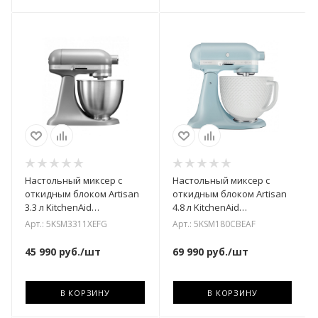
Настольный миксер с
Настольный миксер с
откидным блоком Artisan
откидным блоком Artisan
3.3 л KitchenAid
4.8 л KitchenAid
5KSM3311XEFG
5KSM180CBEAF
Арт.: 5KSM3311XEFG
Арт.: 5KSM180CBEAF
45 990
руб.
/шт
69 990
руб.
/шт
В КОРЗИНУ
В КОРЗИНУ