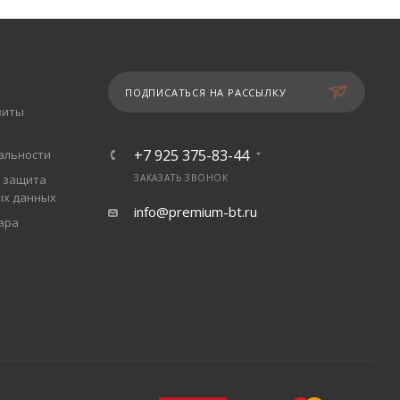
ПОДПИСАТЬСЯ НА РАССЫЛКУ
зиты
+7 925 375-83-44
альности
 защита
ЗАКАЗАТЬ ЗВОНОК
ых данных
info@premium-bt.ru
ара