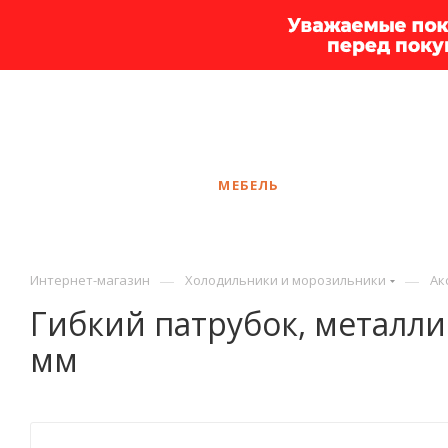
+7 925 375-83-44
Калининград
ЗАКАЗАТЬ ЗВОНОК
КАТАЛОГ
МЕБЕЛЬ
УСЛУГИ
АКЦ
—
—
Интернет-магазин
Холодильники и морозильники
Ак
Гибкий патрубок, металли
мм