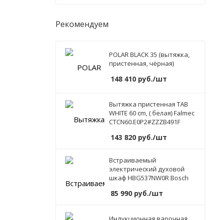
Рекомендуем
POLAR BLACK 35 (вытяжка,
пристенная, чёрная)
148 410
руб.
/шт
Вытяжка пристенная TAB
WHITE 60 cm, ( белая) Falmec
CTCN60.E0P2#ZZZB491F
143 820
руб.
/шт
Встраиваемый
электрический духовой
шкаф HBG537NW0R Bosch
85 990
руб.
/шт
Индукционная варочная