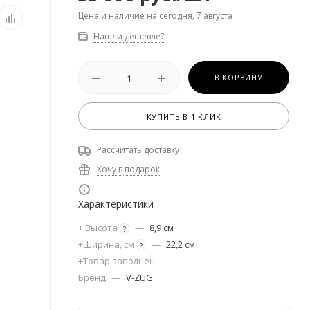
Цена и наличие на сегодня, 7 августа
Нашли дешевле?
В КОРЗИНУ
КУПИТЬ В 1 КЛИК
Рассчитать доставку
Хочу в подарок
Характеристики
+ Высота
—
8,9 см
?
+Ширина, см
—
22,2 см
?
+Товар заполнен
—
Бренд
—
V-ZUG