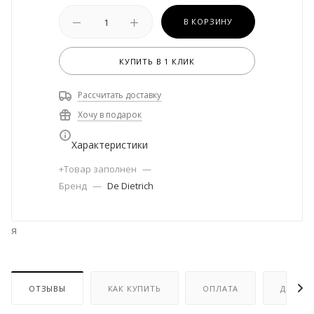
В КОРЗИНУ
КУПИТЬ В 1 КЛИК
Рассчитать доставку
Хочу в подарок
Характеристики
+Товар заполнен
—
Бренд
—
De Dietrich
я
ОТЗЫВЫ
КАК КУПИТЬ
ОПЛАТА
ДОСТА