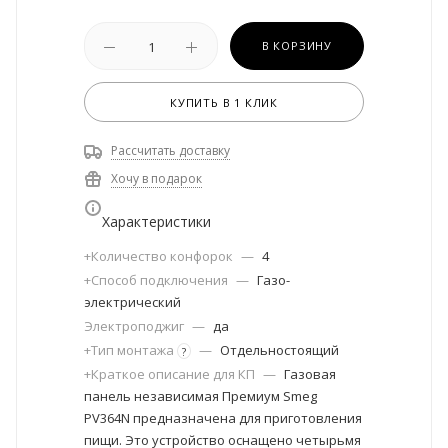
В КОРЗИНУ
КУПИТЬ В 1 КЛИК
Рассчитать доставку
Хочу в подарок
Характеристики
+Количество конфорок
—
4
+Способ подключения
—
Газо-
электрический
Электроподжиг
—
да
+Тип монтажа
—
Отдельностоящий
?
+Краткое описание для КП
—
Газовая
панель независимая Премиум Smeg
PV364N предназначена для приготовления
пищи. Это устройство оснащено четырьмя