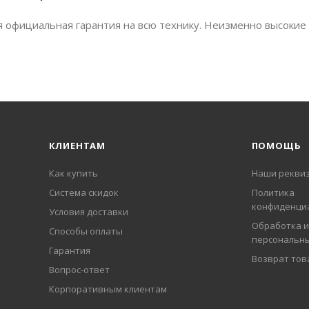
я официальная гарантия на всю технику. Неизменно высокие
КЛИЕНТАМ
ПОМОЩЬ
Как купить
Наши рекви
Система скидок
Политика
конфиденци
Условия доставки
Обработка и
Способы оплаты
персональн
Гарантия
Возврат тов
Вопрос-ответ
Корпоративным клиентам