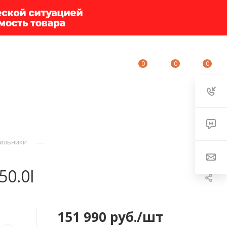
0
0
0
ИУМ-КЛУБ
О КОМПАНИИ
КОНТАКТЫ
—
ильники
50.0I
151 990
руб.
/шт