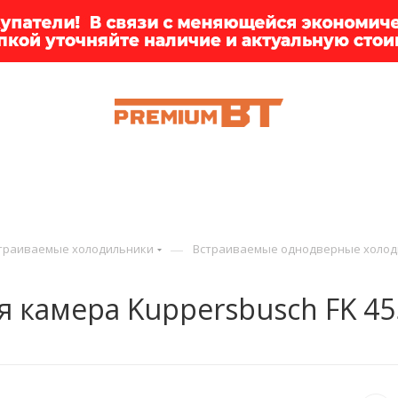
ИИ
БРЕНДЫ
ДОСТАВКА
КЛИЕНТАМ
ПРЕМ
—
траиваемые холодильники
Встраиваемые однодверные холод
 камера Kuppersbusch FK 45