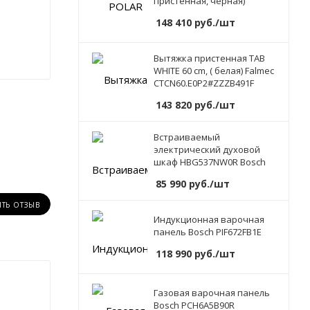
пристенная, чёрная)
148 410
руб.
/шт
Вытяжка пристенная TAB
WHITE 60 cm, ( белая) Falmec
CTCN60.E0P2#ZZZB491F
143 820
руб.
/шт
Встраиваемый
электрический духовой
шкаф HBG537NW0R Bosch
85 990
руб.
/шт
ИТЬ ОТЗЫВ
Индукционная варочная
панель Bosch PIF672FB1E
118 990
руб.
/шт
Газовая варочная панель
Bosch PCH6A5B90R