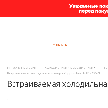
+7 925 375-83-44
Калининград
ЗАКАЗАТЬ ЗВОНОК
КАТАЛОГ
МЕБЕЛЬ
УСЛУГИ
АКЦ
—
—
Интернет-магазин
Холодильники и морозильники
Вс
Встраиваемая холодильная камера Kuppersbusch FK 4550.0I
Встраиваемая холодильная