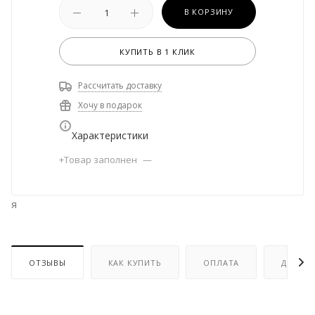
В КОРЗИНУ
КУПИТЬ В 1 КЛИК
Рассчитать доставку
Хочу в подарок
Характеристики
+Товар заполнен
—
я
ОТЗЫВЫ
КАК КУПИТЬ
ОПЛАТА
ДОСТА