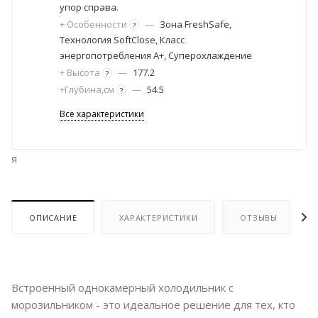
упор справа.
+ Особенности
—
Зона FreshSafe,
?
Технология SoftСlose, Класс
энергопотребления A+, Суперохлаждение
+ Высота
—
177.2
?
+Глубина,см
—
54.5
?
Все характеристики
я
ОПИСАНИЕ
ХАРАКТЕРИСТИКИ
ОТЗЫВЫ
Встроенный однокамерный холодильник с
морозильником - это идеальное решение для тех, кто