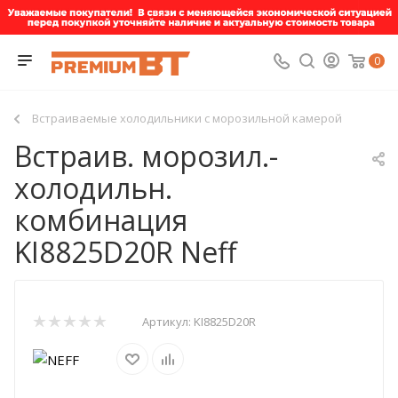
0
Встраиваемые холодильники с морозильной камерой
Встраив. морозил.-
холодильн.
комбинация
KI8825D20R Neff
Артикул:
KI8825D20R