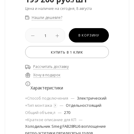
Цена и наличие на сегодня, 8 августа
Нашли дешевле?
В КОРЗИНУ
КУПИТЬ В 1 КЛИК
Рассчитать доставку
Хочу в подарок
Характеристики
+Способ подключения
—
Электрический
+Тип монтажа
—
Отдельностоящий
?
Общий объем,л
—
270
+Краткое описание для КП
—
Холодильник Smeg FAB28RLI6 воплощение
ретро-эстетики пятидесятых годов,